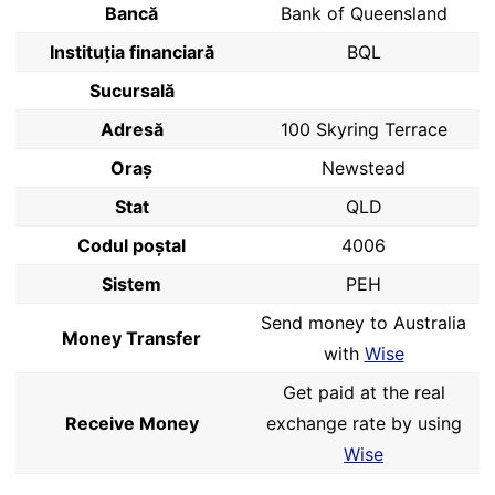
Bancă
Bank of Queensland
Instituția financiară
BQL
Sucursală
Adresă
100 Skyring Terrace
Oraș
Newstead
Stat
QLD
Codul poştal
4006
Sistem
PEH
Send money to Australia
Money Transfer
with
Wise
Get paid at the real
Receive Money
exchange rate by using
Wise