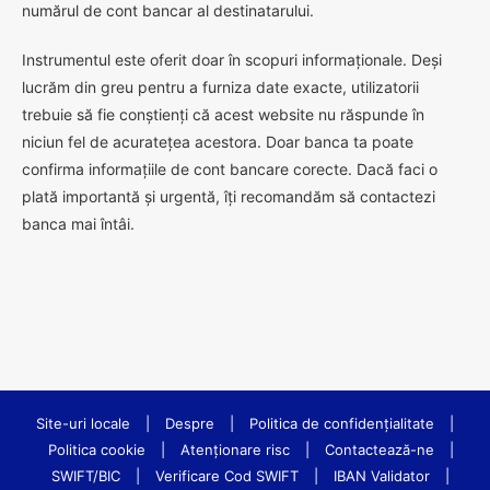
numărul de cont bancar al destinatarului.
Instrumentul este oferit doar în scopuri informaționale. Deși
lucrăm din greu pentru a furniza date exacte, utilizatorii
trebuie să fie conștienți că acest website nu răspunde în
niciun fel de acuratețea acestora. Doar banca ta poate
confirma informațiile de cont bancare corecte. Dacă faci o
plată importantă și urgentă, îți recomandăm să contactezi
banca mai întâi.
Site-uri locale
|
Despre
|
Politica de confidenţialitate
|
Politica cookie
|
Atenționare risc
|
Contactează-ne
|
SWIFT/BIC
|
Verificare Cod SWIFT
|
IBAN Validator
|