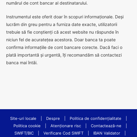
numărul de cont bancar al destinatarului.
Instrumentul este oferit doar în scopuri informaționale. Deși
lucrăm din greu pentru a furniza date exacte, utilizatorii
trebuie să fie conștienți că acest website nu răspunde în
niciun fel de acuratețea acestora. Doar banca ta poate
confirma informațiile de cont bancare corecte. Dacă faci o
plată importantă și urgentă, îți recomandăm să contactezi
banca mai întâi.
Site-uri locale
|
Despre
|
Politica de confidenţialitate
|
Politica cookie
|
Atenționare risc
|
Contactează-ne
|
SWIFT/BIC
|
Verificare Cod SWIFT
|
IBAN Validator
|