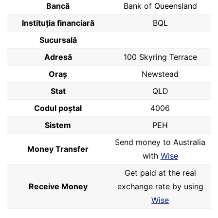
Bancă
Bank of Queensland
Instituția financiară
BQL
Sucursală
Adresă
100 Skyring Terrace
Oraș
Newstead
Stat
QLD
Codul poştal
4006
Sistem
PEH
Send money to Australia
Money Transfer
with
Wise
Get paid at the real
Receive Money
exchange rate by using
Wise