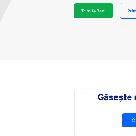
Trimite Bani
Prim
Găsește
C