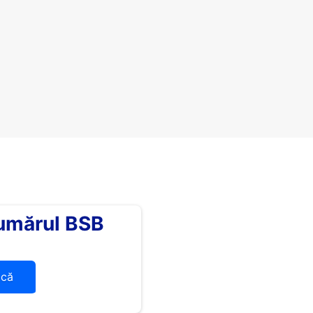
umărul BSB
ică