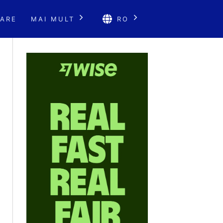
ARE
MAI MULT
RO