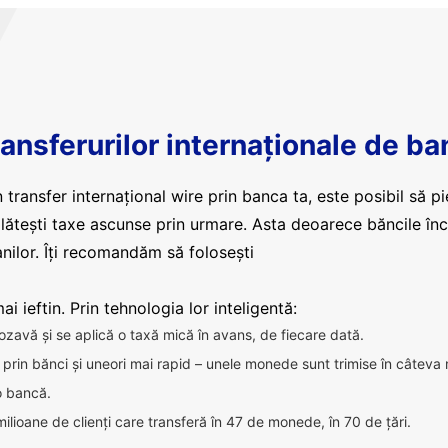
ansferurilor internaționale de ba
 transfer internațional wire prin banca ta, este posibil să pi
plătești taxe ascunse prin urmare. Asta deoarece băncile în
nilor. Îți recomandăm să folosești
i ieftin. Prin tehnologia lor inteligentă:
ozavă și se aplică o taxă mică în avans, de fiecare dată.
ca prin bănci și uneori mai rapid – unele monede sunt trimise în câteva
 o bancă.
milioane de clienți care transferă în 47 de monede, în 70 de țări.