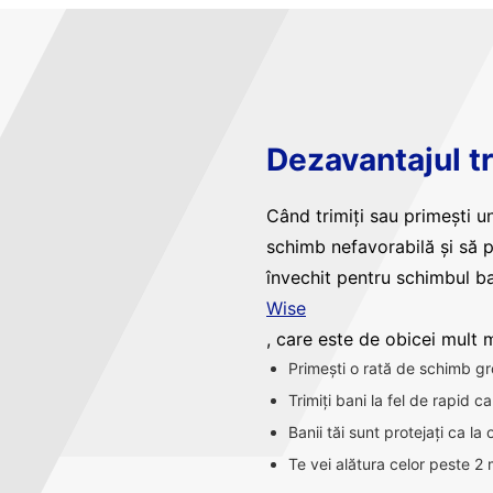
Dezavantajul tr
Când trimiți sau primești un
schimb nefavorabilă și să 
învechit pentru schimbul ba
Wise
, care este de obicei mult ma
Primești o rată de schimb gr
Trimiți bani la fel de rapid 
Banii tăi sunt protejați ca la
Te vei alătura celor peste 2 