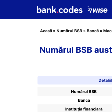
Acasă
»
Numărul BSB
»
Bancă
»
Mac
Numărul BSB aust
Detali
Numărul BSB
Bancă
Instituția financiară