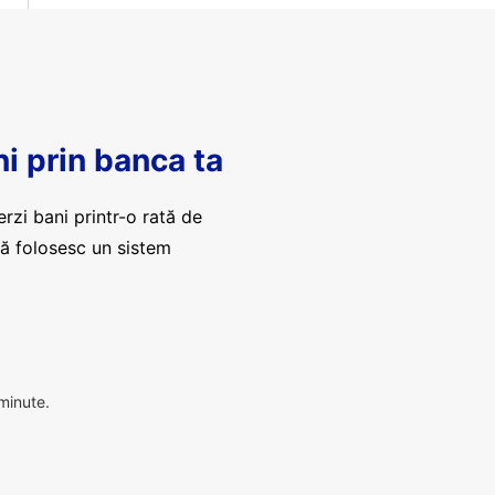
ni prin banca ta
erzi bani printr-o rată de
că folosesc un sistem
 minute.