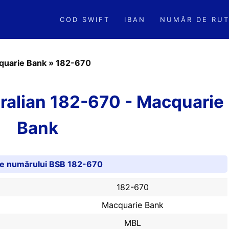
COD SWIFT
IBAN
NUMĂR DE RUT
quarie Bank
»
182-670
ralian 182-670 - Macquarie
Bank
ile numărului BSB 182-670
182-670
Macquarie Bank
MBL