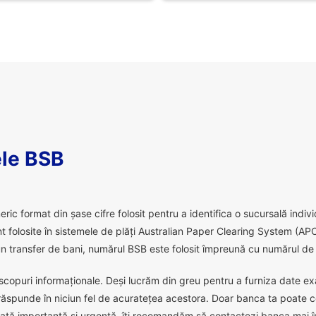
le BSB
 format din șase cifre folosit pentru a identifica o sucursală individu
 folosite în sistemele de plăți Australian Paper Clearing System (APC
 transfer de bani, numărul BSB este folosit împreună cu numărul de c
scopuri informaționale. Deși lucrăm din greu pentru a furniza date exact
răspunde în niciun fel de acuratețea acestora. Doar banca ta poate c
ată importantă și urgentă, îți recomandăm să contactezi banca mai în