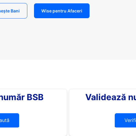
ește Bani
Wise pentru Afaceri
 număr BSB
Validează n
aută
Verif