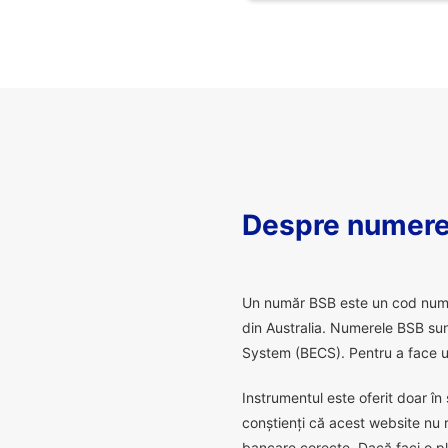
Despre numere
U
n număr BSB este un cod numeric
din Australia. Numerele BSB sunt
System (BECS). Pentru a face un
Instrumentul este oferit doar în 
conștienți că acest website nu 
bancare corecte. Dacă faci o pl