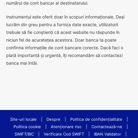
numărul de cont bancar al destinatarului.
Instrumentul este oferit doar în scopuri informaționale. Deși
lucrăm din greu pentru a furniza date exacte, utilizatorii
trebuie să fie conștienți că acest website nu răspunde în
niciun fel de acuratețea acestora. Doar banca ta poate
confirma informațiile de cont bancare corecte. Dacă faci o
plată importantă și urgentă, îți recomandăm să contactezi
banca mai întâi.
Site-uri locale
|
Despre
|
Politica de confidenţialitate
|
Politica cookie
|
Atenționare risc
|
Contactează-ne
|
SWIFT/BIC
|
Verificare Cod SWIFT
|
IBAN Validator
|