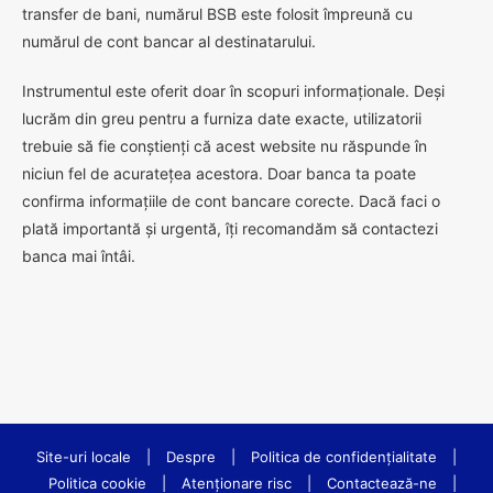
transfer de bani, numărul BSB este folosit împreună cu
numărul de cont bancar al destinatarului.
Instrumentul este oferit doar în scopuri informaționale. Deși
lucrăm din greu pentru a furniza date exacte, utilizatorii
trebuie să fie conștienți că acest website nu răspunde în
niciun fel de acuratețea acestora. Doar banca ta poate
confirma informațiile de cont bancare corecte. Dacă faci o
plată importantă și urgentă, îți recomandăm să contactezi
banca mai întâi.
Site-uri locale
|
Despre
|
Politica de confidenţialitate
|
Politica cookie
|
Atenționare risc
|
Contactează-ne
|