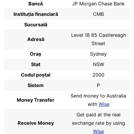
Bancă
JP Morgan Chase Bank
Instituția financiară
CMB
Sucursală
Level 18 85 Castlereagh
Adresă
Street
Oraș
Sydney
Stat
NSW
Codul poştal
2000
Sistem
P
Send money to Australia
Money Transfer
with
Wise
Get paid at the real
Receive Money
exchange rate by using
Wise