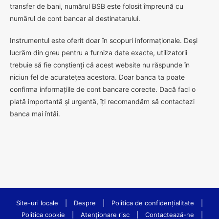
transfer de bani, numărul BSB este folosit împreună cu
numărul de cont bancar al destinatarului.
Instrumentul este oferit doar în scopuri informaționale. Deși
lucrăm din greu pentru a furniza date exacte, utilizatorii
trebuie să fie conștienți că acest website nu răspunde în
niciun fel de acuratețea acestora. Doar banca ta poate
confirma informațiile de cont bancare corecte. Dacă faci o
plată importantă și urgentă, îți recomandăm să contactezi
banca mai întâi.
Site-uri locale
|
Despre
|
Politica de confidenţialitate
|
Politica cookie
|
Atenționare risc
|
Contactează-ne
|