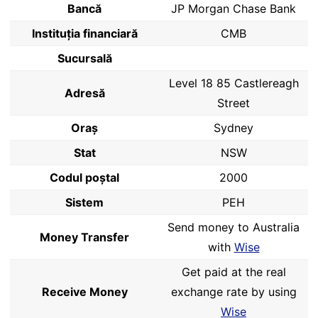
Bancă
JP Morgan Chase Bank
Instituția financiară
CMB
Sucursală
Level 18 85 Castlereagh
Adresă
Street
Oraș
Sydney
Stat
NSW
Codul poştal
2000
Sistem
PEH
Send money to Australia
Money Transfer
with
Wise
Get paid at the real
Receive Money
exchange rate by using
Wise