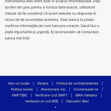
Instrumentul este oferit doar în scopuri informaționale. Deși
lucrăm din greu pentru a furniza date exacte, utilizatorii
trebuie să fie conștienți că acest website nu răspunde în
niciun fel de acuratețea acestora. Doar banca ta poate
confirma informațiile de cont bancare corecte. Dacă faci o
plată importantă și urgentă, îți recomandăm să contactezi
banca mai întâi.
Site-uri locale
|
Despre
|
Politica de confidenţialitate
|
Politica cookie
|
Atenționare risc
|
Contactează-ne
|
SWIFT/BIC
|
Verificare Cod SWIFT
|
IBAN Validator
|
Validează un cod BSB
|
Calculator Bani
•