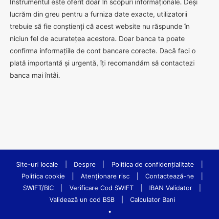
Instrumentul este oferit doar în scopuri informaționale. Deși
lucrăm din greu pentru a furniza date exacte, utilizatorii
trebuie să fie conștienți că acest website nu răspunde în
niciun fel de acuratețea acestora. Doar banca ta poate
confirma informațiile de cont bancare corecte. Dacă faci o
plată importantă și urgentă, îți recomandăm să contactezi
banca mai întâi.
Site-uri locale
|
Despre
|
Politica de confidenţialitate
|
Politica cookie
|
Atenționare risc
|
Contactează-ne
|
SWIFT/BIC
|
Verificare Cod SWIFT
|
IBAN Validator
|
Validează un cod BSB
|
Calculator Bani
•