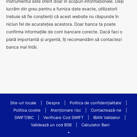
Instrumentul este oferit doar în scopuri informaționale. Deși
lucrăm din greu pentru a furniza date exacte, utilizatorii
trebuie să fie conștienți că acest website nu răspunde în
niciun fel de acuratețea acestora. Doar banca ta poate
confirma informațiile de cont bancare corecte. Dacă faci o
plată importantă și urgentă, îți recomandăm să contactezi
banca mai întâi.
Site-uri locale
|
Despre
|
Politica de confidenţialitate
|
Politica cookie
|
Atenționare risc
|
Contactează-ne
|
SWIFT/BIC
|
Verificare Cod SWIFT
|
IBAN Validator
|
Validează un cod BSB
|
Calculator Bani
•