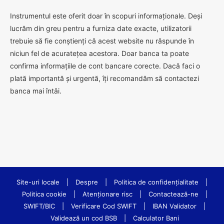
Instrumentul este oferit doar în scopuri informaționale. Deși
lucrăm din greu pentru a furniza date exacte, utilizatorii
trebuie să fie conștienți că acest website nu răspunde în
niciun fel de acuratețea acestora. Doar banca ta poate
confirma informațiile de cont bancare corecte. Dacă faci o
plată importantă și urgentă, îți recomandăm să contactezi
banca mai întâi.
Site-uri locale
|
Despre
|
Politica de confidenţialitate
|
Politica cookie
|
Atenționare risc
|
Contactează-ne
|
SWIFT/BIC
|
Verificare Cod SWIFT
|
IBAN Validator
|
Validează un cod BSB
|
Calculator Bani