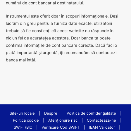
numărul de cont bancar al destinatarului.
Instrumentul este oferit doar în scopuri informaționale. Deși
lucrăm din greu pentru a furniza date exacte, utilizatorii
trebuie să fie conștienți că acest website nu răspunde în
niciun fel de acuratețea acestora. Doar banca ta poate
confirma informațiile de cont bancare corecte. Dacă faci o
plată importantă și urgentă, îți recomandăm să contactezi
banca mai întâi.
Site-uri locale
|
Despre
|
Politica de confidenţialitate
|
Politica cookie
|
Atenționare risc
|
Contactează-ne
|
SWIFT/BIC
|
Verificare Cod SWIFT
|
IBAN Validator
|