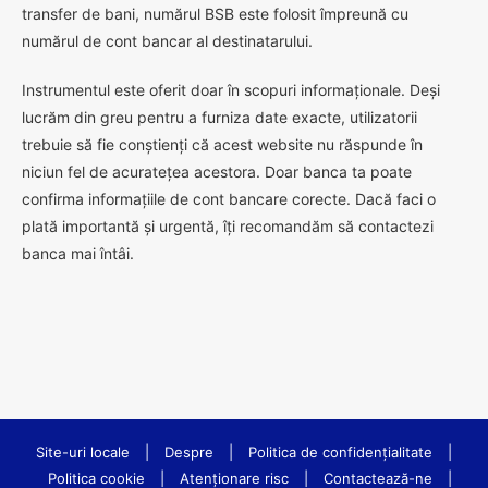
transfer de bani, numărul BSB este folosit împreună cu
numărul de cont bancar al destinatarului.
Instrumentul este oferit doar în scopuri informaționale. Deși
lucrăm din greu pentru a furniza date exacte, utilizatorii
trebuie să fie conștienți că acest website nu răspunde în
niciun fel de acuratețea acestora. Doar banca ta poate
confirma informațiile de cont bancare corecte. Dacă faci o
plată importantă și urgentă, îți recomandăm să contactezi
banca mai întâi.
Site-uri locale
|
Despre
|
Politica de confidenţialitate
|
Politica cookie
|
Atenționare risc
|
Contactează-ne
|