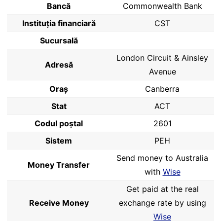
Bancă
Commonwealth Bank
Instituția financiară
CST
Sucursală
London Circuit & Ainsley
Adresă
Avenue
Oraș
Canberra
Stat
ACT
Codul poştal
2601
Sistem
PEH
Send money to Australia
Money Transfer
with
Wise
Get paid at the real
Receive Money
exchange rate by using
Wise