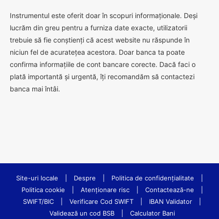
Instrumentul este oferit doar în scopuri informaționale. Deși
lucrăm din greu pentru a furniza date exacte, utilizatorii
trebuie să fie conștienți că acest website nu răspunde în
niciun fel de acuratețea acestora. Doar banca ta poate
confirma informațiile de cont bancare corecte. Dacă faci o
plată importantă și urgentă, îți recomandăm să contactezi
banca mai întâi.
Site-uri locale
|
Despre
|
Politica de confidenţialitate
|
Politica cookie
|
Atenționare risc
|
Contactează-ne
|
SWIFT/BIC
|
Verificare Cod SWIFT
|
IBAN Validator
|
Validează un cod BSB
|
Calculator Bani