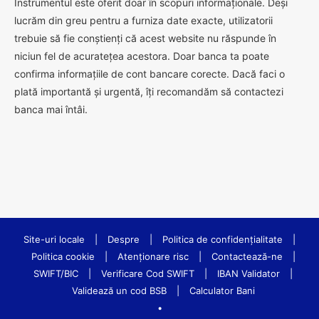
Instrumentul este oferit doar în scopuri informaționale. Deși
lucrăm din greu pentru a furniza date exacte, utilizatorii
trebuie să fie conștienți că acest website nu răspunde în
niciun fel de acuratețea acestora. Doar banca ta poate
confirma informațiile de cont bancare corecte. Dacă faci o
plată importantă și urgentă, îți recomandăm să contactezi
banca mai întâi.
Site-uri locale
|
Despre
|
Politica de confidenţialitate
|
Politica cookie
|
Atenționare risc
|
Contactează-ne
|
SWIFT/BIC
|
Verificare Cod SWIFT
|
IBAN Validator
|
Validează un cod BSB
|
Calculator Bani
•