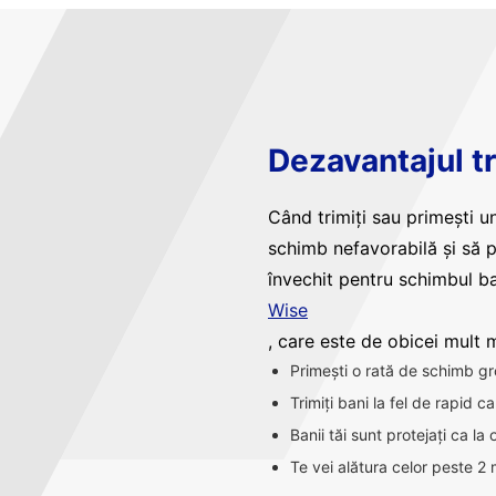
Dezavantajul tr
Când trimiți sau primești un
schimb nefavorabilă și să 
învechit pentru schimbul ba
Wise
, care este de obicei mult ma
Primești o rată de schimb gr
Trimiți bani la fel de rapid 
Banii tăi sunt protejați ca la
Te vei alătura celor peste 2 