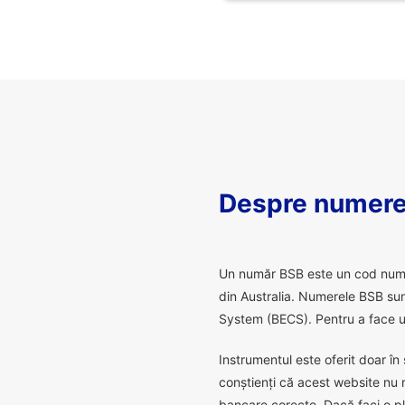
Despre numere
U
n număr BSB este un cod numeric
din Australia. Numerele BSB sunt
System (BECS). Pentru a face un
Instrumentul este oferit doar în 
conștienți că acest website nu 
bancare corecte. Dacă faci o pl