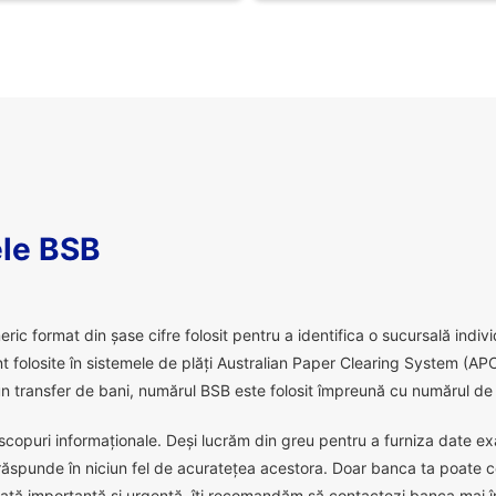
le BSB
 format din șase cifre folosit pentru a identifica o sucursală individu
 folosite în sistemele de plăți Australian Paper Clearing System (APC
 transfer de bani, numărul BSB este folosit împreună cu numărul de c
scopuri informaționale. Deși lucrăm din greu pentru a furniza date exact
răspunde în niciun fel de acuratețea acestora. Doar banca ta poate c
ată importantă și urgentă, îți recomandăm să contactezi banca mai în