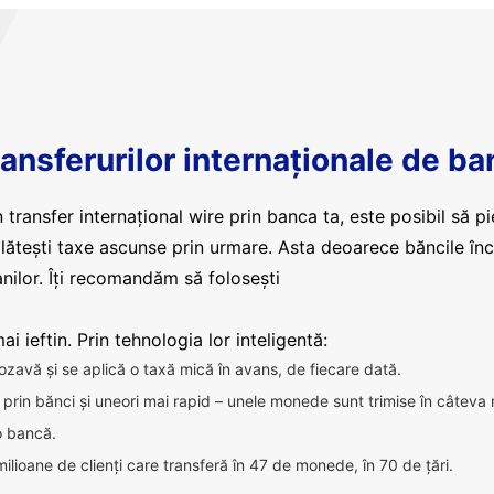
ansferurilor internaționale de ba
 transfer internațional wire prin banca ta, este posibil să pi
plătești taxe ascunse prin urmare. Asta deoarece băncile în
nilor. Îți recomandăm să folosești
i ieftin. Prin tehnologia lor inteligentă:
ozavă și se aplică o taxă mică în avans, de fiecare dată.
ca prin bănci și uneori mai rapid – unele monede sunt trimise în câteva
 o bancă.
milioane de clienți care transferă în 47 de monede, în 70 de țări.