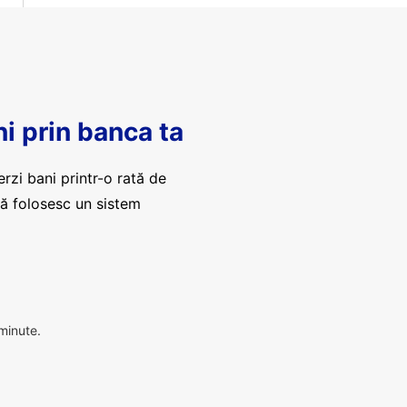
ni prin banca ta
erzi bani printr-o rată de
că folosesc un sistem
 minute.