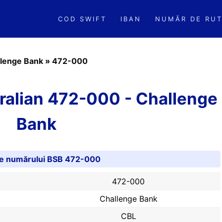
COD SWIFT
IBAN
NUMĂR DE RUT
lenge Bank
»
472-000
ralian 472-000 - Challenge
Bank
ile numărului BSB 472-000
472-000
Challenge Bank
CBL