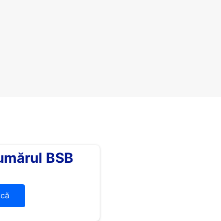
umărul BSB
ică