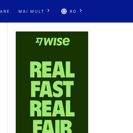
ARE
MAI MULT
RO