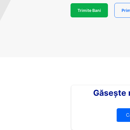
Trimite Bani
Prim
Găsește
C