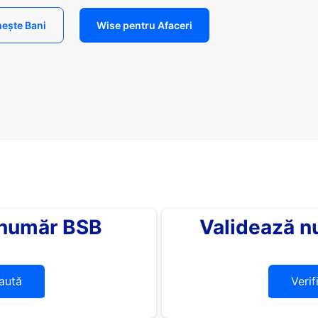
ește Bani
Wise pentru Afaceri
 număr BSB
Validează n
aută
Verif