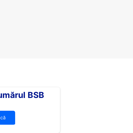
umărul BSB
ică