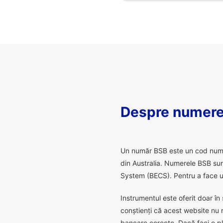
Despre numere
U
n număr BSB este un cod numeric
din Australia. Numerele BSB sunt
System (BECS). Pentru a face un
Instrumentul este oferit doar în 
conștienți că acest website nu 
bancare corecte. Dacă faci o pl