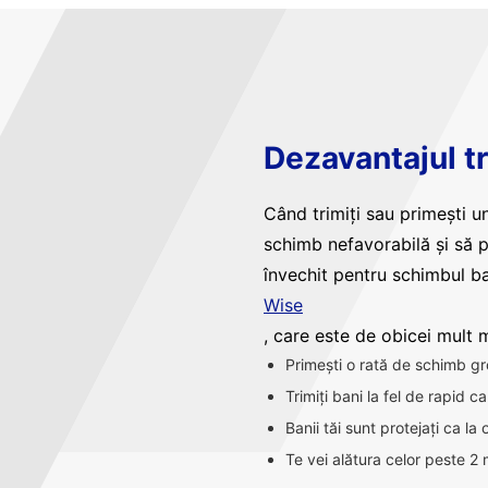
Dezavantajul tr
Când trimiți sau primești un
schimb nefavorabilă și să 
învechit pentru schimbul ba
Wise
, care este de obicei mult ma
Primești o rată de schimb gr
Trimiți bani la fel de rapid 
Banii tăi sunt protejați ca la
Te vei alătura celor peste 2 