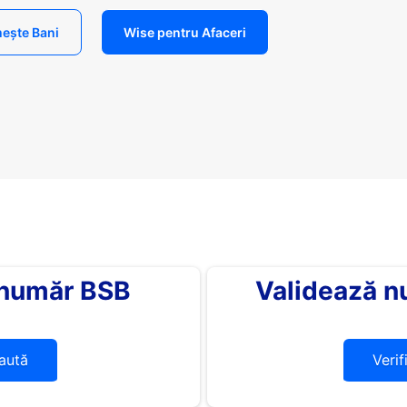
ește Bani
Wise pentru Afaceri
 număr BSB
Validează n
aută
Verif