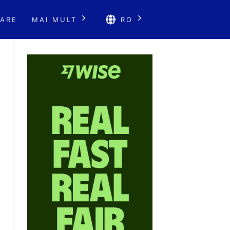
ARE
MAI MULT
RO