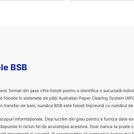
le BSB
 format din șase cifre folosit pentru a identifica o sucursală individu
 folosite în sistemele de plăți Australian Paper Clearing System (APC
 transfer de bani, numărul BSB este folosit împreună cu numărul de c
scopuri informaționale. Deși lucrăm din greu pentru a furniza date exact
răspunde în niciun fel de acuratețea acestora. Doar banca ta poate c
ată importantă și urgentă, îți recomandăm să contactezi banca mai în