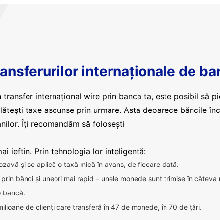
ansferurilor internaționale de ba
 transfer internațional wire prin banca ta, este posibil să pi
plătești taxe ascunse prin urmare. Asta deoarece băncile în
nilor. Îți recomandăm să folosești
i ieftin. Prin tehnologia lor inteligentă:
ozavă și se aplică o taxă mică în avans, de fiecare dată.
ca prin bănci și uneori mai rapid – unele monede sunt trimise în câteva
 o bancă.
milioane de clienți care transferă în 47 de monede, în 70 de țări.