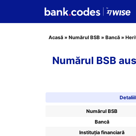
Acasă
»
Numărul BSB
»
Bancă
»
Heri
Numărul BSB aust
Detali
Numărul BSB
Bancă
Instituția financiară