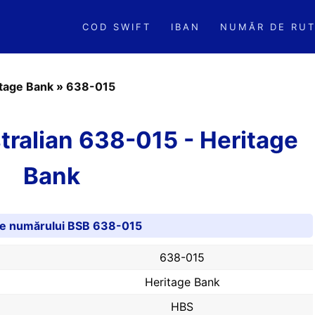
COD SWIFT
IBAN
NUMĂR DE RUT
tage Bank
»
638-015
ralian 638-015 - Heritage
Bank
ile numărului BSB 638-015
638-015
Heritage Bank
HBS