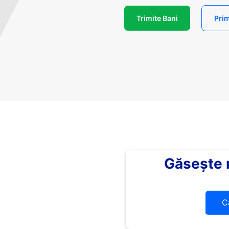
Trimite Bani
Prim
Găsește
C