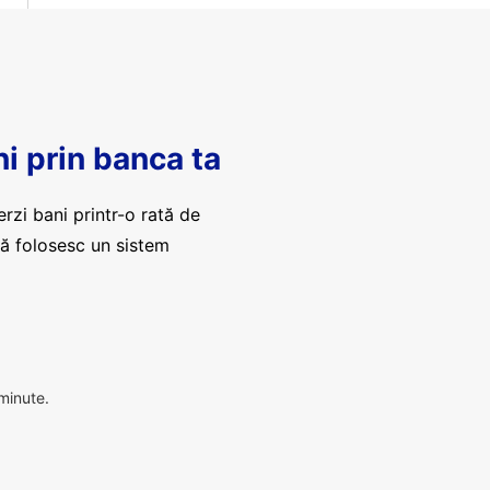
ni prin banca ta
erzi bani printr-o rată de
că folosesc un sistem
 minute.