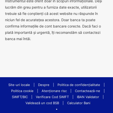
Instrumentul este oferit doar în scopuri informaționale. Deși
lucrăm din greu pentru a furniza date exacte, utilizatorii
trebuie să fie conștienți că acest website nu răspunde în
niciun fel de acuratețea acestora. Doar banca ta poate
confirma informațiile de cont bancare corecte. Dacă faci o
plată importantă și urgentă, îți recomandăm să contactezi
banca mai întâi.
Site-uri locale
|
Despre
|
Politica de confidenţialitate
|
Politica cookie
|
Atenționare risc
|
Contactează-ne
|
SWIFT/BIC
|
Verificare Cod SWIFT
|
IBAN Validator
|
Validează un cod BSB
|
Calculator Bani
•