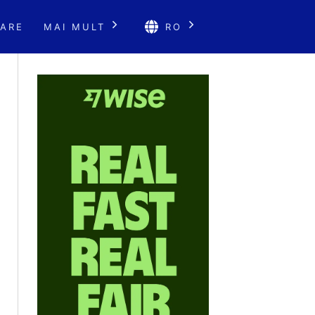
ARE
MAI MULT
RO