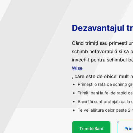
Dezavantajul tr
Când trimiți sau primești un
schimb nefavorabilă și să 
învechit pentru schimbul ba
Wise
, care este de obicei mult ma
Primești o rată de schimb gr
Trimiți bani la fel de rapid 
Banii tăi sunt protejați ca la
Te vei alătura celor peste 2 
Trimite Bani
Prim