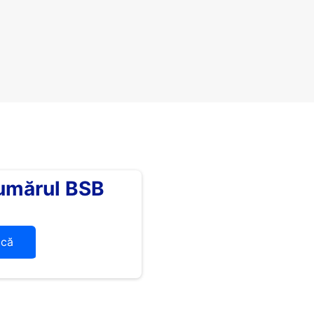
umărul BSB
ică