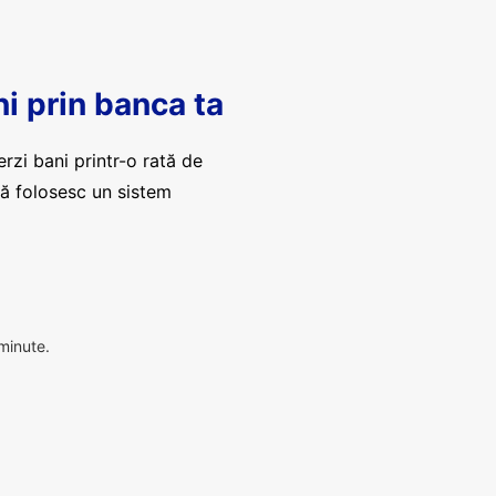
ni prin banca ta
erzi bani printr-o rată de
că folosesc un sistem
 minute.