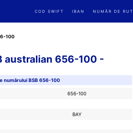
COD SWIFT
IBAN
NUMĂR DE RUT
6-100
 australian 656-100 -
ile numărului BSB 656-100
656-100
BAY