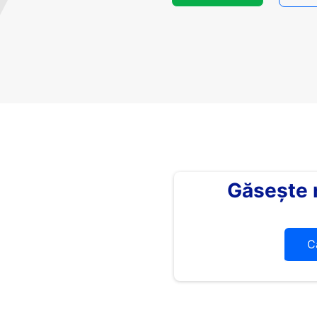
Găsește
C