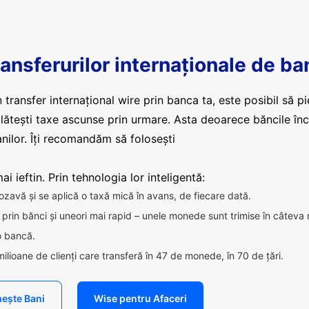
ansferurilor internaționale de ba
 transfer internațional wire prin banca ta, este posibil să pi
plătești taxe ascunse prin urmare. Asta deoarece băncile în
nilor. Îți recomandăm să folosești
i ieftin. Prin tehnologia lor inteligentă:
ozavă și se aplică o taxă mică în avans, de fiecare dată.
ca prin bănci și uneori mai rapid – unele monede sunt trimise în câteva
 o bancă.
milioane de clienți care transferă în 47 de monede, în 70 de țări.
ește Bani
Wise pentru Afaceri