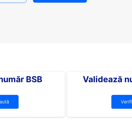
 număr BSB
Validează n
aută
Verif