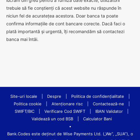
lucrăm din greu pentru a furniza date exacte, utilizatorii
trebuie să fie conștienți că acest website nu răspunde în
niciun fel de acuratețea acestora. Doar banca ta poate
confirma informațiile de cont bancare corecte. Dacă faci o
plată importantă și urgentă, îți recomandăm să contactezi
banca mai întâi.
Site-uri locale
|
Despre
|
Politica de confidenţialitate
|
Politica cookie
|
Atenționare risc
|
Contactează-ne
|
SWIFT/BIC
|
Verificare Cod SWIFT
|
IBAN Validator
|
Validează un cod BSB
|
Calculator Bani
•
Bank.Codes este deținut de Wise Payments Ltd. („We”, „SUA”), o