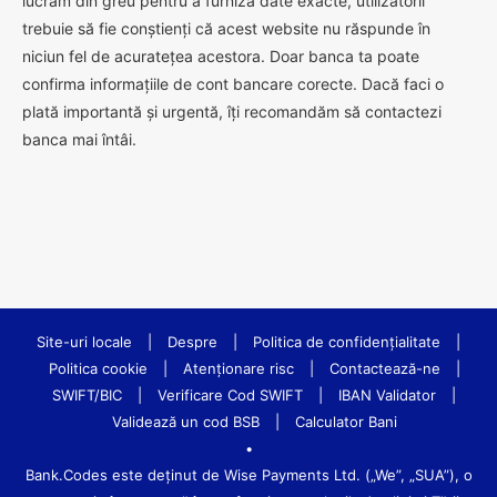
lucrăm din greu pentru a furniza date exacte, utilizatorii
trebuie să fie conștienți că acest website nu răspunde în
niciun fel de acuratețea acestora. Doar banca ta poate
confirma informațiile de cont bancare corecte. Dacă faci o
plată importantă și urgentă, îți recomandăm să contactezi
banca mai întâi.
Site-uri locale
|
Despre
|
Politica de confidenţialitate
|
Politica cookie
|
Atenționare risc
|
Contactează-ne
|
SWIFT/BIC
|
Verificare Cod SWIFT
|
IBAN Validator
|
Validează un cod BSB
|
Calculator Bani
•
Bank.Codes este deținut de Wise Payments Ltd. („We”, „SUA”), o