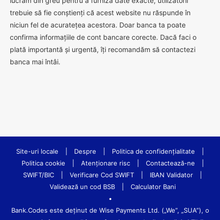
lucrăm din greu pentru a furniza date exacte, utilizatorii
trebuie să fie conștienți că acest website nu răspunde în
niciun fel de acuratețea acestora. Doar banca ta poate
confirma informațiile de cont bancare corecte. Dacă faci o
plată importantă și urgentă, îți recomandăm să contactezi
banca mai întâi.
Site-uri locale
|
Despre
|
Politica de confidenţialitate
|
Politica cookie
|
Atenționare risc
|
Contactează-ne
|
SWIFT/BIC
|
Verificare Cod SWIFT
|
IBAN Validator
|
Validează un cod BSB
|
Calculator Bani
•
Bank.Codes este deținut de Wise Payments Ltd. („We”, „SUA”), o