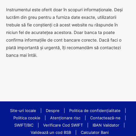
Instrumentul este oferit doar în scopuri informaționale. Deși
lucrăm din greu pentru a furniza date exacte, utilizatorii
trebuie să fie conștienți că acest website nu răspunde în
niciun fel de acuratețea acestora. Doar banca ta poate
confirma informațiile de cont bancare corecte. Dacă faci o
plată importantă și urgentă, îți recomandăm să contactezi
banca mai întâi.
Site-uri locale
|
Despre
|
Politica de confidenţialitate
|
Politica cookie
|
Atenționare risc
|
Contactează-ne
|
SWIFT/BIC
|
Verificare Cod SWIFT
|
IBAN Validator
|
Validează un cod BSB
|
Calculator Bani