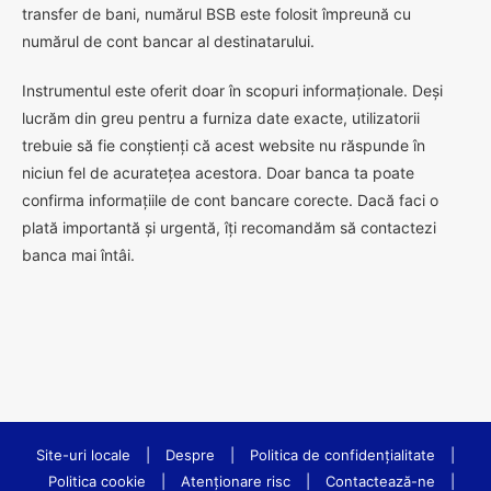
transfer de bani, numărul BSB este folosit împreună cu
numărul de cont bancar al destinatarului.
Instrumentul este oferit doar în scopuri informaționale. Deși
lucrăm din greu pentru a furniza date exacte, utilizatorii
trebuie să fie conștienți că acest website nu răspunde în
niciun fel de acuratețea acestora. Doar banca ta poate
confirma informațiile de cont bancare corecte. Dacă faci o
plată importantă și urgentă, îți recomandăm să contactezi
banca mai întâi.
Site-uri locale
|
Despre
|
Politica de confidenţialitate
|
Politica cookie
|
Atenționare risc
|
Contactează-ne
|