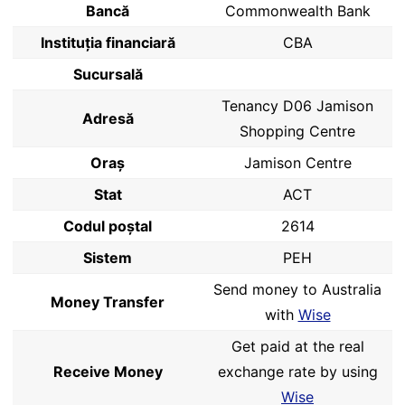
Bancă
Commonwealth Bank
Instituția financiară
CBA
Sucursală
Tenancy D06 Jamison
Adresă
Shopping Centre
Oraș
Jamison Centre
Stat
ACT
Codul poştal
2614
Sistem
PEH
Send money to Australia
Money Transfer
with
Wise
Get paid at the real
Receive Money
exchange rate by using
Wise