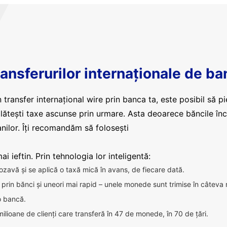
ansferurilor internaționale de ba
 transfer internațional wire prin banca ta, este posibil să pi
plătești taxe ascunse prin urmare. Asta deoarece băncile în
nilor. Îți recomandăm să folosești
i ieftin. Prin tehnologia lor inteligentă:
ozavă și se aplică o taxă mică în avans, de fiecare dată.
ca prin bănci și uneori mai rapid – unele monede sunt trimise în câteva
 o bancă.
milioane de clienți care transferă în 47 de monede, în 70 de țări.