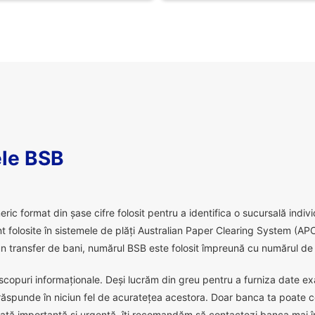
le BSB
 format din șase cifre folosit pentru a identifica o sucursală individu
 folosite în sistemele de plăți Australian Paper Clearing System (APC
 transfer de bani, numărul BSB este folosit împreună cu numărul de c
scopuri informaționale. Deși lucrăm din greu pentru a furniza date exact
răspunde în niciun fel de acuratețea acestora. Doar banca ta poate c
ată importantă și urgentă, îți recomandăm să contactezi banca mai în