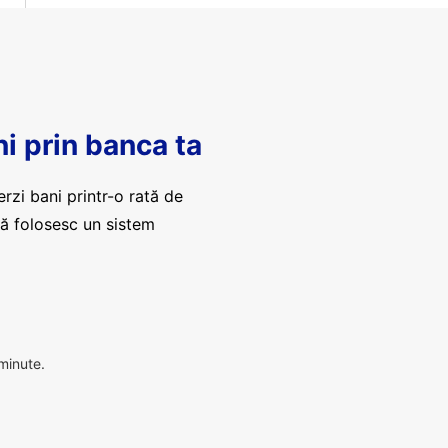
ni prin banca ta
erzi bani printr-o rată de
că folosesc un sistem
 minute.