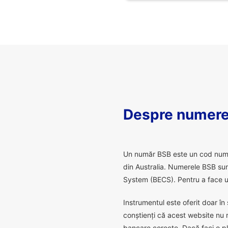
Despre numere
U
n număr BSB este un cod numeric
din Australia. Numerele BSB sunt
System (BECS). Pentru a face un
Instrumentul este oferit doar în 
conștienți că acest website nu 
bancare corecte. Dacă faci o pl