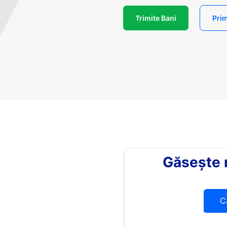
Trimite Bani
Prim
Găsește
C