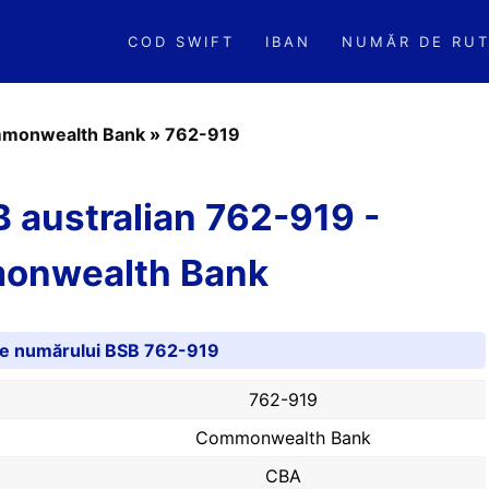
COD SWIFT
IBAN
NUMĂR DE RUT
monwealth Bank
»
762-919
 australian 762-919 -
onwealth Bank
ile numărului BSB 762-919
762-919
Commonwealth Bank
CBA