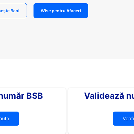
ește Bani
Wise pentru Afaceri
 număr BSB
Validează n
aută
Verif