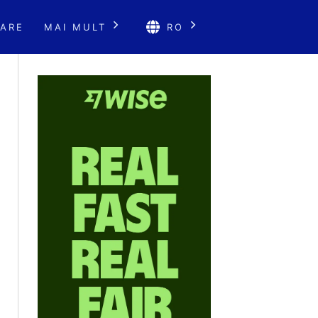
ARE
MAI MULT
RO