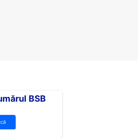
umărul BSB
ică