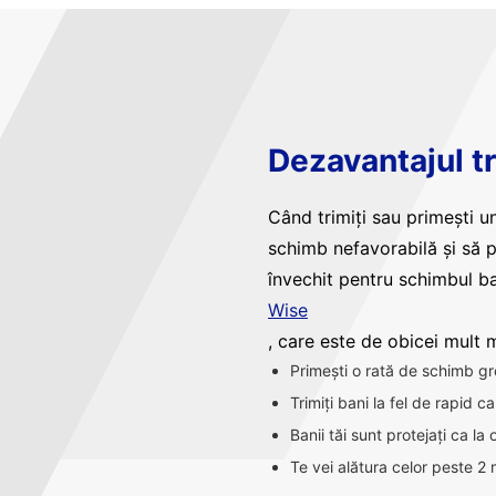
Dezavantajul tr
Când trimiți sau primești un
schimb nefavorabilă și să 
învechit pentru schimbul ba
Wise
, care este de obicei mult ma
Primești o rată de schimb gr
Trimiți bani la fel de rapid 
Banii tăi sunt protejați ca la
Te vei alătura celor peste 2 