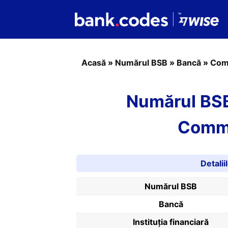
Acasă
»
Numărul BSB
»
Bancă
»
Com
Numărul BSB
Comm
Detali
Numărul BSB
Bancă
Instituția financiară