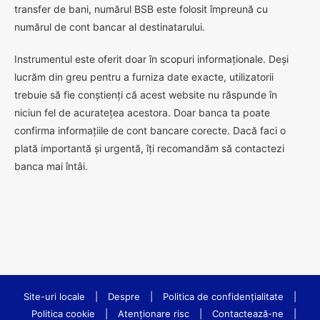
transfer de bani, numărul BSB este folosit împreună cu
numărul de cont bancar al destinatarului.
Instrumentul este oferit doar în scopuri informaționale. Deși
lucrăm din greu pentru a furniza date exacte, utilizatorii
trebuie să fie conștienți că acest website nu răspunde în
niciun fel de acuratețea acestora. Doar banca ta poate
confirma informațiile de cont bancare corecte. Dacă faci o
plată importantă și urgentă, îți recomandăm să contactezi
banca mai întâi.
Site-uri locale
|
Despre
|
Politica de confidenţialitate
|
Politica cookie
|
Atenționare risc
|
Contactează-ne
|