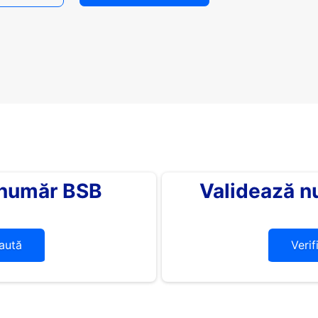
 număr BSB
Validează n
aută
Verif