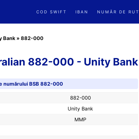
COD SWIFT
IBAN
NUMĂR DE RUT
y Bank
»
882-000
alian 882-000 - Unity Bank
ile numărului BSB 882-000
882-000
Unity Bank
MMP