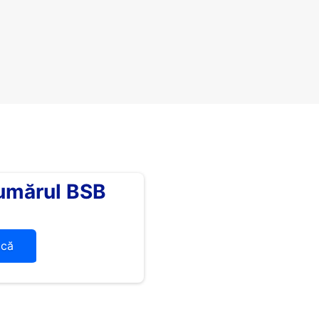
umărul BSB
ică