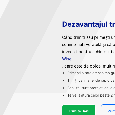
Dezavantajul tr
Când trimiți sau primești un
schimb nefavorabilă și să 
învechit pentru schimbul ba
Wise
, care este de obicei mult ma
Primești o rată de schimb gr
Trimiți bani la fel de rapid 
Banii tăi sunt protejați ca la
Te vei alătura celor peste 2 
Trimite Bani
Prim