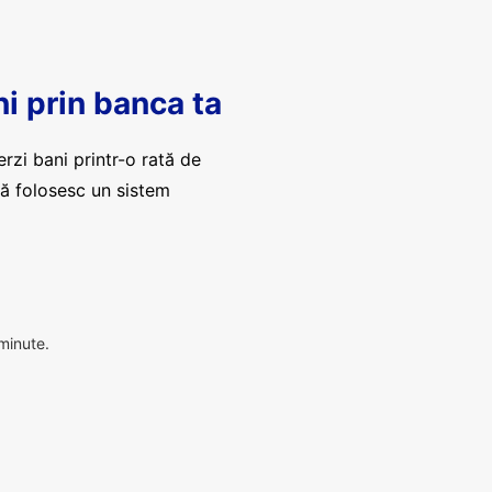
ni prin banca ta
erzi bani printr-o rată de
că folosesc un sistem
 minute.