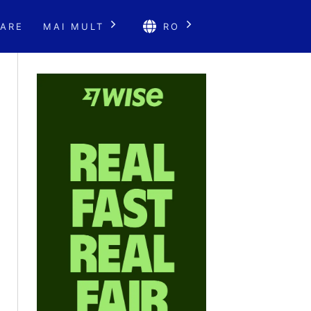
ARE
MAI MULT
RO