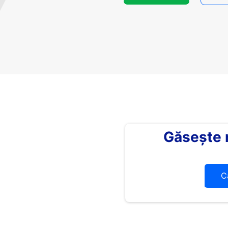
Găsește
C