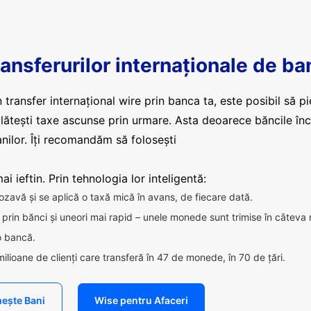
ansferurilor internaționale de ba
 transfer internațional wire prin banca ta, este posibil să pi
plătești taxe ascunse prin urmare. Asta deoarece băncile în
nilor. Îți recomandăm să folosești
i ieftin. Prin tehnologia lor inteligentă:
ozavă și se aplică o taxă mică în avans, de fiecare dată.
ca prin bănci și uneori mai rapid – unele monede sunt trimise în câteva
 o bancă.
milioane de clienți care transferă în 47 de monede, în 70 de țări.
ește Bani
Wise pentru Afaceri