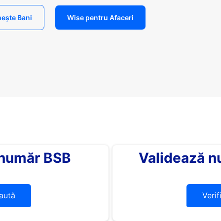
ește Bani
Wise pentru Afaceri
 număr BSB
Validează n
aută
Verif