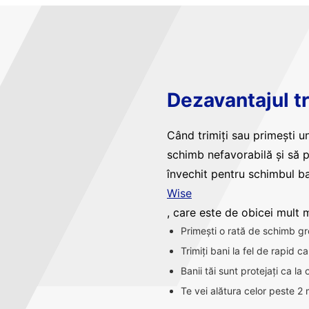
Dezavantajul tr
Când trimiți sau primești un
schimb nefavorabilă și să 
învechit pentru schimbul ba
Wise
, care este de obicei mult ma
Primești o rată de schimb gr
Trimiți bani la fel de rapid 
Banii tăi sunt protejați ca la
Te vei alătura celor peste 2 