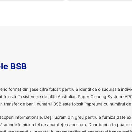
le BSB
 format din șase cifre folosit pentru a identifica o sucursală individu
 folosite în sistemele de plăți Australian Paper Clearing System (APC
 transfer de bani, numărul BSB este folosit împreună cu numărul de c
scopuri informaționale. Deși lucrăm din greu pentru a furniza date exact
răspunde în niciun fel de acuratețea acestora. Doar banca ta poate c
ată importantă și urgentă, îți recomandăm să contactezi banca mai în