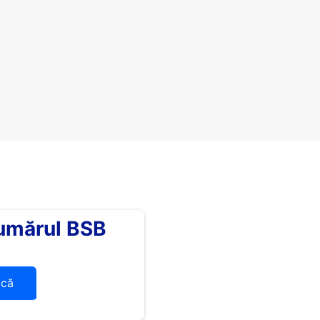
umărul BSB
ică