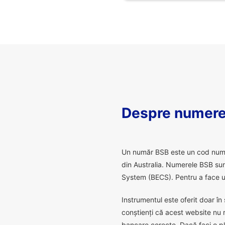
Despre numere
U
n număr BSB este un cod numeric
din Australia. Numerele BSB sunt
System (BECS). Pentru a face un
Instrumentul este oferit doar în 
conștienți că acest website nu 
bancare corecte. Dacă faci o pl