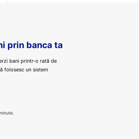
ni prin banca ta
erzi bani printr-o rată de
că folosesc un sistem
 minute.