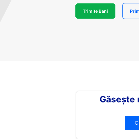
Trimite Bani
Prim
Găsește
C