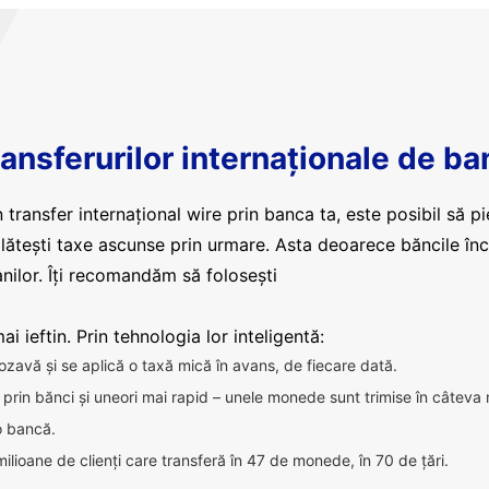
ansferurilor internaționale de ba
 transfer internațional wire prin banca ta, este posibil să pi
plătești taxe ascunse prin urmare. Asta deoarece băncile în
nilor. Îți recomandăm să folosești
i ieftin. Prin tehnologia lor inteligentă:
ozavă și se aplică o taxă mică în avans, de fiecare dată.
ca prin bănci și uneori mai rapid – unele monede sunt trimise în câteva
 o bancă.
milioane de clienți care transferă în 47 de monede, în 70 de țări.