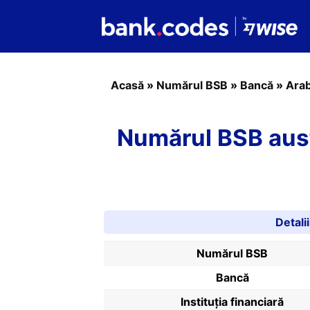
Acasă
»
Numărul BSB
»
Bancă
»
Arab
Numărul BSB aust
Detali
Numărul BSB
Bancă
Instituția financiară