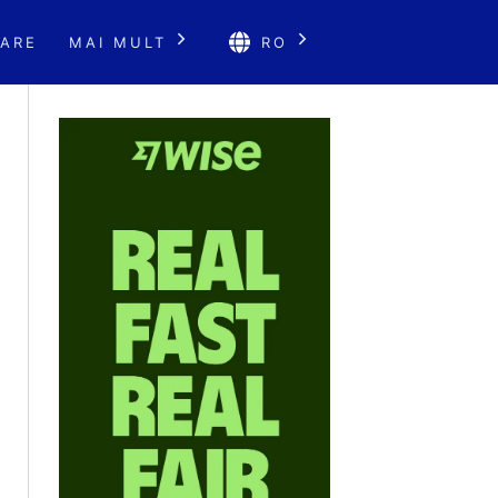
ARE
MAI MULT
RO