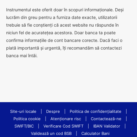
Instrumentul este oferit doar în scopuri informaționale. Deși
lucrăm din greu pentru a furniza date exacte, utilizatorii
trebuie să fie conștienți că acest website nu răspunde în
niciun fel de acuratețea acestora. Doar banca ta poate
confirma informațiile de cont bancare corecte. Dacă faci o
plată importantă și urgentă, îți recomandăm să contactezi
banca mai întâi.
Site-uri locale
|
Despre
|
Politica de confidenţialitate
|
Politica cookie
|
Atenționare risc
|
Contactează-ne
|
SWIFT/BIC
|
Verificare Cod SWIFT
|
IBAN Validator
|
Validează un cod BSB
|
Calculator Bani