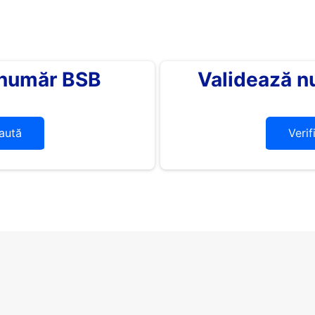
 număr BSB
Validează n
aută
Verif