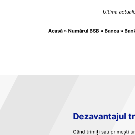
Ultima actual
Acasă
»
Numărul BSB
»
Banca
»
Bank
Dezavantajul tr
Când trimiți sau primești un