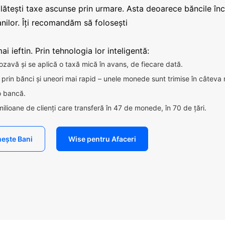
plătești taxe ascunse prin urmare. Asta deoarece băncile în
nilor. Îți recomandăm să folosești
i ieftin. Prin tehnologia lor inteligentă:
ozavă și se aplică o taxă mică în avans, de fiecare dată.
ca prin bănci și uneori mai rapid – unele monede sunt trimise în câteva
 o bancă.
milioane de clienți care transferă în 47 de monede, în 70 de țări.
ește Bani
Wise pentru Afaceri