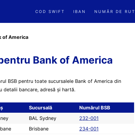
COD SWIFT
IBAN
NUMĂR DE RUT
 of America
pentru Bank of America
ărul BSB pentru toate sucursalele Bank of America din
 detalii bancare, adresă și hartă.
aș
Sucursală
Numărul BSB
ney
BAL Sydney
232-001
sbane
Brisbane
234-001