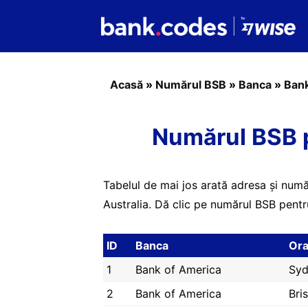
Acasă
»
Numărul BSB
»
Banca
»
Bank
Numărul BSB 
Tabelul de mai jos arată adresa și num
Australia. Dă clic pe numărul BSB pentru
ID
Banca
Or
1
Bank of America
Syd
2
Bank of America
Bri