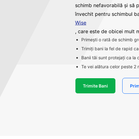
schimb nefavorabilă și să 
învechit pentru schimbul ba
Wise
, care este de obicei mult ma
Primești o rată de schimb gr
Trimiți bani la fel de rapid 
Banii tăi sunt protejați ca la
Te vei alătura celor peste 2 
Trimite Bani
Prim