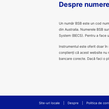
Despre numere
U
n număr BSB este un cod numeric
din Australia. Numerele BSB sunt
System (BECS). Pentru a face un
Instrumentul este oferit doar în 
conștienți că acest website nu 
bancare corecte. Dacă faci o pl
Site-uri locale
|
Despre
|
Politica de conf