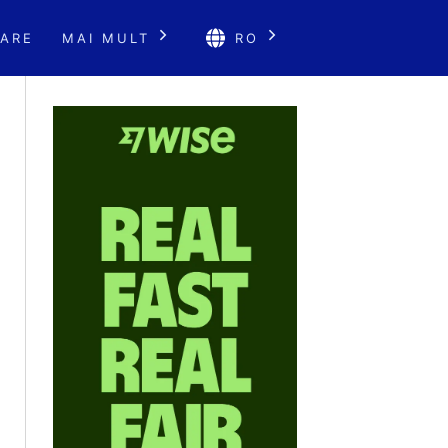
ARE
MAI MULT
RO