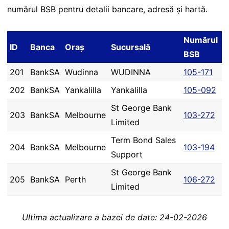
numărul BSB pentru detalii bancare, adresă și hartă.
Numărul
ID
Banca
Oraș
Sucursală
BSB
201
BankSA
Wudinna
WUDINNA
105-171
202
BankSA
Yankalilla
Yankalilla
105-092
St George Bank
203
BankSA
Melbourne
103-272
Limited
Term Bond Sales
204
BankSA
Melbourne
103-194
Support
St George Bank
205
BankSA
Perth
106-272
Limited
Ultima actualizare a bazei de date: 24-02-2026