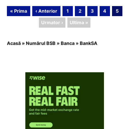
« Prima
‹ Anterior
1
2
3
4
5
Urmator ›
Ultima »
Acasă
»
Numărul BSB
»
Banca
»
BankSA