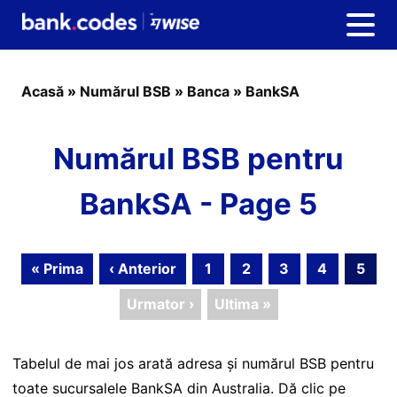
Acasă
»
Numărul BSB
»
Banca
»
BankSA
Numărul BSB pentru
BankSA - Page 5
« Prima
‹ Anterior
1
2
3
4
5
Urmator ›
Ultima »
Tabelul de mai jos arată adresa și numărul BSB pentru
toate sucursalele BankSA din Australia. Dă clic pe