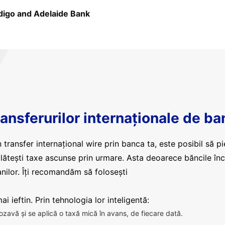
igo and Adelaide Bank
ansferurilor internaționale de ba
 transfer internațional wire prin banca ta, este posibil să pi
plătești taxe ascunse prin urmare. Asta deoarece băncile în
nilor. Îți recomandăm să folosești
i ieftin. Prin tehnologia lor inteligentă:
ozavă și se aplică o taxă mică în avans, de fiecare dată.