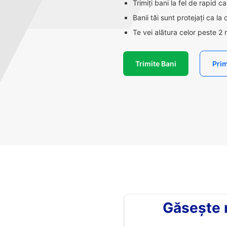
Trimiți bani la fel de rapid 
Banii tăi sunt protejați ca la
Te vei alătura celor peste 2 
Trimite Bani
Prim
Găsește