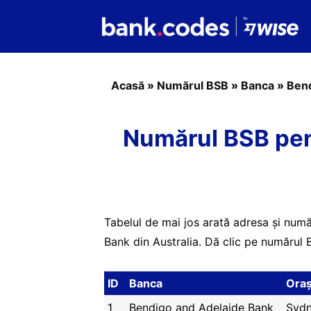
Acasă
»
Numărul BSB
»
Banca
»
Bend
Numărul BSB pen
Tabelul de mai jos arată adresa și num
Bank din Australia. Dă clic pe numărul B
ID
Banca
Ora
1
Bendigo and Adelaide Bank
Syd