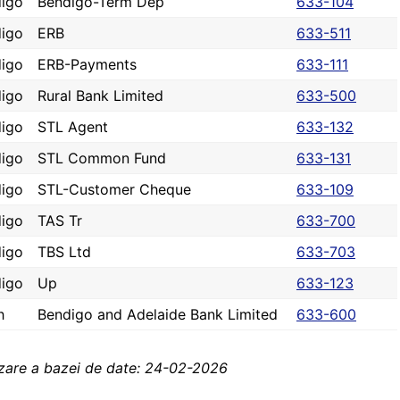
igo
Bendigo-Term Dep
633-104
igo
ERB
633-511
igo
ERB-Payments
633-111
igo
Rural Bank Limited
633-500
igo
STL Agent
633-132
igo
STL Common Fund
633-131
igo
STL-Customer Cheque
633-109
igo
TAS Tr
633-700
igo
TBS Ltd
633-703
igo
Up
633-123
h
Bendigo and Adelaide Bank Limited
633-600
izare a bazei de date: 24-02-2026