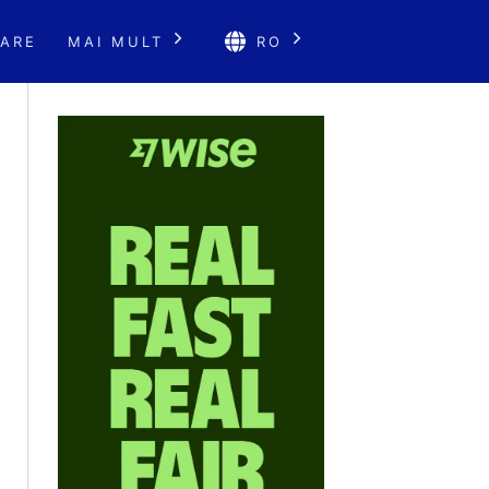
ARE
MAI MULT
RO