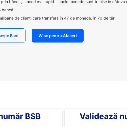
ca prin bănci și uneori mai rapid – unele monede sunt trimise în câteva
 o bancă.
milioane de clienți care transferă în 47 de monede, în 70 de țări.
ește Bani
Wise pentru Afaceri
 număr BSB
Validează n