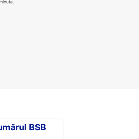
 minute.
umărul BSB