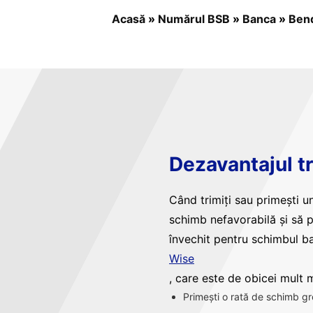
Acasă
»
Numărul BSB
»
Banca
»
Bend
Dezavantajul tr
Când trimiți sau primești un
schimb nefavorabilă și să 
învechit pentru schimbul ba
Wise
, care este de obicei mult ma
Primești o rată de schimb gr