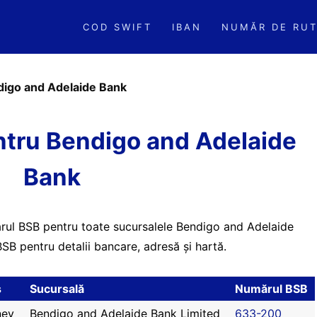
COD SWIFT
IBAN
NUMĂR DE RUT
igo and Adelaide Bank
tru Bendigo and Adelaide
Bank
ărul BSB pentru toate sucursalele Bendigo and Adelaide
SB pentru detalii bancare, adresă și hartă.
ș
Sucursală
Numărul BSB
ney
Bendigo and Adelaide Bank Limited
633-200