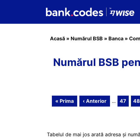
Acasă
»
Numărul BSB
»
Banca
»
Com
Numărul BSB pen
« Prima
‹ Anterior
...
47
48
Tabelul de mai jos arată adresa și nu