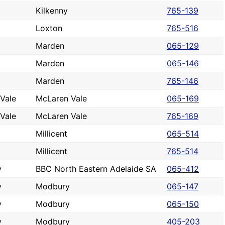
Kilkenny
765-139
Loxton
765-516
Marden
065-129
Marden
065-146
Marden
765-146
Vale
McLaren Vale
065-169
Vale
McLaren Vale
765-169
Millicent
065-514
Millicent
765-514
y
BBC North Eastern Adelaide SA
065-412
y
Modbury
065-147
y
Modbury
065-150
y
Modbury
405-203