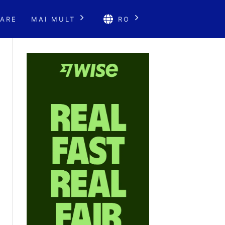
ARE
MAI MULT
RO