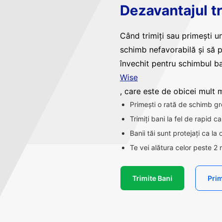
Dezavantajul tr
Când trimiți sau primești un
schimb nefavorabilă și să 
învechit pentru schimbul ba
Wise
, care este de obicei mult ma
Primești o rată de schimb gr
Trimiți bani la fel de rapid 
Banii tăi sunt protejați ca la
Te vei alătura celor peste 2 
Trimite Bani
Prim