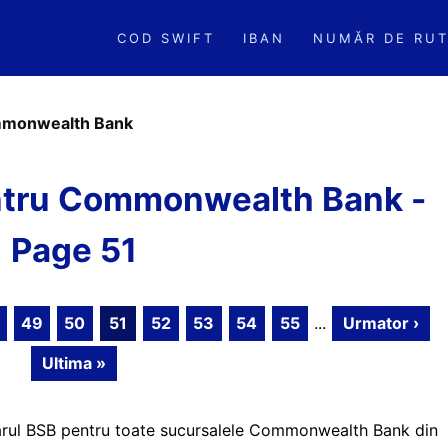
COD SWIFT
IBAN
NUMĂR DE RUT
monwealth Bank
tru Commonwealth Bank -
Page 51
49
50
51
52
53
54
55
...
Urmator ›
Ultima »
mărul BSB pentru toate sucursalele Commonwealth Bank din