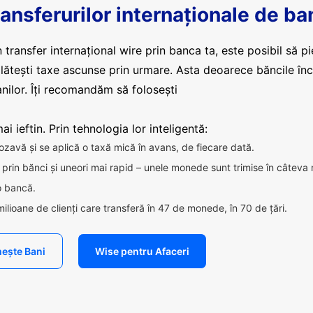
ansferurilor internaționale de ba
 transfer internațional wire prin banca ta, este posibil să pi
plătești taxe ascunse prin urmare. Asta deoarece băncile în
nilor. Îți recomandăm să folosești
i ieftin. Prin tehnologia lor inteligentă:
ozavă și se aplică o taxă mică în avans, de fiecare dată.
ca prin bănci și uneori mai rapid – unele monede sunt trimise în câteva
 o bancă.
milioane de clienți care transferă în 47 de monede, în 70 de țări.
ește Bani
Wise pentru Afaceri