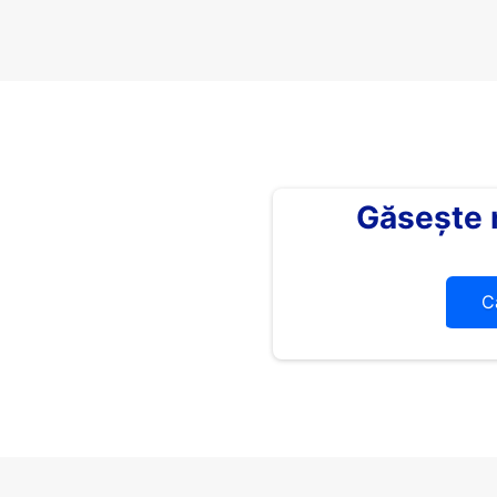
Găsește
C