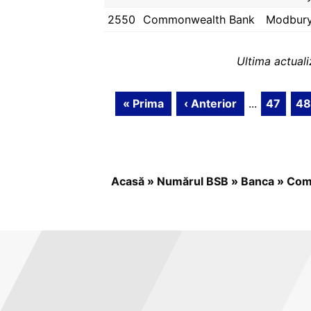
2550
Commonwealth Bank
Modbur
Ultima actual
« Prima
‹ Anterior
...
47
48
Acasă
»
Numărul BSB
»
Banca
»
Com