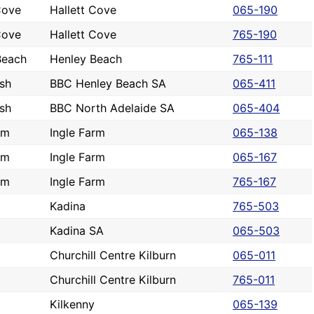
Cove
Hallett Cove
065-190
Cove
Hallett Cove
765-190
Beach
Henley Beach
765-111
sh
BBC Henley Beach SA
065-411
sh
BBC North Adelaide SA
065-404
rm
Ingle Farm
065-138
rm
Ingle Farm
065-167
rm
Ingle Farm
765-167
Kadina
765-503
Kadina SA
065-503
Churchill Centre Kilburn
065-011
Churchill Centre Kilburn
765-011
Kilkenny
065-139