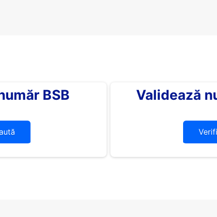
 număr BSB
Validează n
aută
Verif