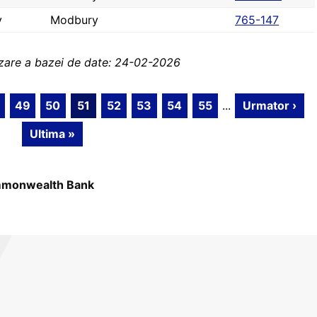
y
Modbury
765-147
izare a bazei de date: 24-02-2026
49
50
51
52
53
54
55
...
Urmator ›
Ultima »
monwealth Bank