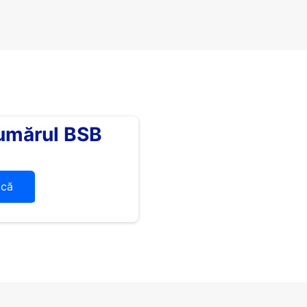
umărul BSB
ică