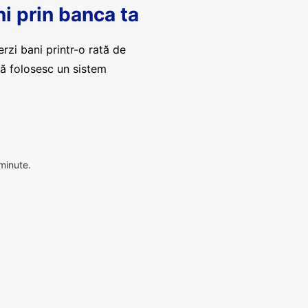
ni prin banca ta
erzi bani printr-o rată de
că folosesc un sistem
 minute.