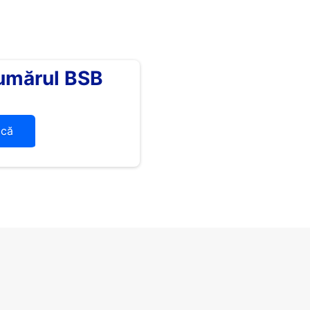
umărul BSB
ică