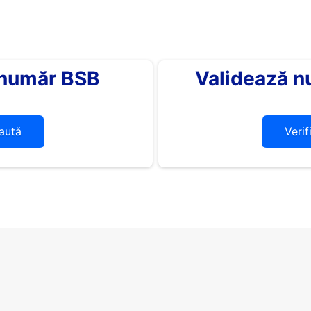
 număr BSB
Validează n
aută
Verif