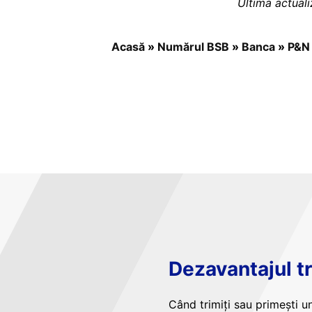
Ultima actual
Acasă
»
Numărul BSB
»
Banca
»
P&N
Dezavantajul tr
Când trimiți sau primești un