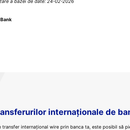
izare a bazei de date: 24-02-2026
 Bank
ansferurilor internaționale de ba
 transfer internațional wire prin banca ta, este posibil să pi