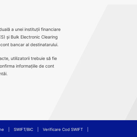
ală a unei instituții financiare
S) și Bulk Electronic Clearing
ont bancar al destinatarului.
e, utilizatorii trebuie să fie
onfirma informațiile de cont
tâi.
ne
|
SWIFT/BIC
|
Verificare Cod SWIFT
|