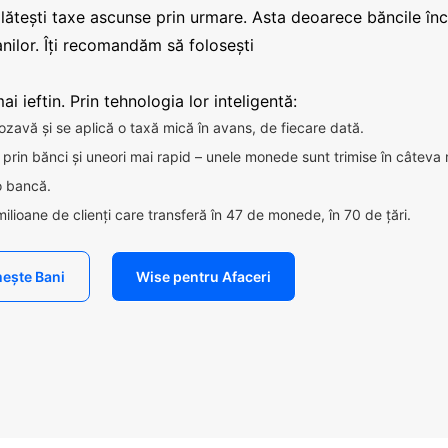
plătești taxe ascunse prin urmare. Asta deoarece băncile în
nilor. Îți recomandăm să folosești
i ieftin. Prin tehnologia lor inteligentă:
ozavă și se aplică o taxă mică în avans, de fiecare dată.
ca prin bănci și uneori mai rapid – unele monede sunt trimise în câteva
 o bancă.
milioane de clienți care transferă în 47 de monede, în 70 de țări.
ește Bani
Wise pentru Afaceri