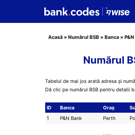
Acasă
»
Numărul BSB
»
Banca
»
P&N
Numărul B
Tabelul de mai jos arată adresa și numă
Dă clic pe numărul BSB pentru detalii b
ID
Banca
Oraș
Su
1
P&N Bank
Perth
Po