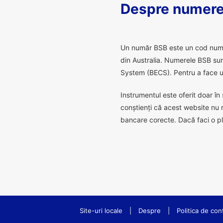
Despre numere
U
n număr BSB este un cod numeric
din Australia. Numerele BSB sunt
System (BECS). Pentru a face un
Instrumentul este oferit doar în 
conștienți că acest website nu 
bancare corecte. Dacă faci o pl
Site-uri locale
|
Despre
|
Politica de conf