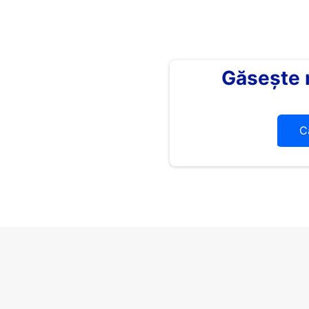
Găsește
C