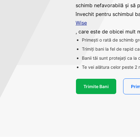
schimb nefavorabilă și să 
învechit pentru schimbul ba
Wise
, care este de obicei mult ma
Primești o rată de schimb gr
Trimiți bani la fel de rapid 
Banii tăi sunt protejați ca la
Te vei alătura celor peste 2 
Trimite Bani
Prim