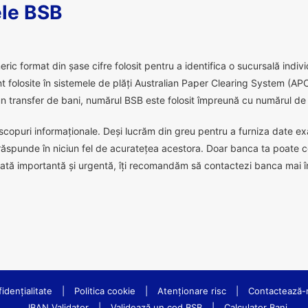
le BSB
 format din șase cifre folosit pentru a identifica o sucursală individu
 folosite în sistemele de plăți Australian Paper Clearing System (APC
 transfer de bani, numărul BSB este folosit împreună cu numărul de c
scopuri informaționale. Deși lucrăm din greu pentru a furniza date exact
răspunde în niciun fel de acuratețea acestora. Doar banca ta poate c
ată importantă și urgentă, îți recomandăm să contactezi banca mai în
idenţialitate
|
Politica cookie
|
Atenționare risc
|
Contactează-
IBAN Validator
|
Validează un cod BSB
|
Calculator Bani