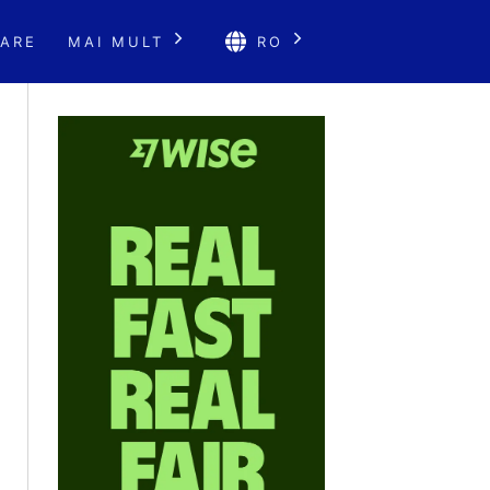
ARE
MAI MULT
RO