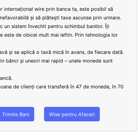
r internațional wire prin banca ta, este posibil să
 nefavorabilă și să plătești taxe ascunse prin urmare.
 un sistem învechit pentru schimbul banilor. Îți
re este de obicei mult mai ieftin. Prin tehnologia lor
vă și se aplică o taxă mică în avans, de fiecare dată.
prin bănci și uneori mai rapid – unele monede sunt
bancă.
lioane de clienți care transferă în 47 de monede, în 70
Trimite Bani
Wise pentru Afaceri