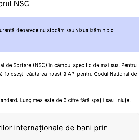
torul NSC
iguranță deoarece nu stocăm sau vizualizăm nicio
nal de Sortare (NSC) în câmpul specific de mai sus. Pentru
să folosești căutarea noastră API pentru Codul Național de
ndard. Lungimea este de 6 cifre fără spații sau liniuțe.
ilor internaționale de bani prin