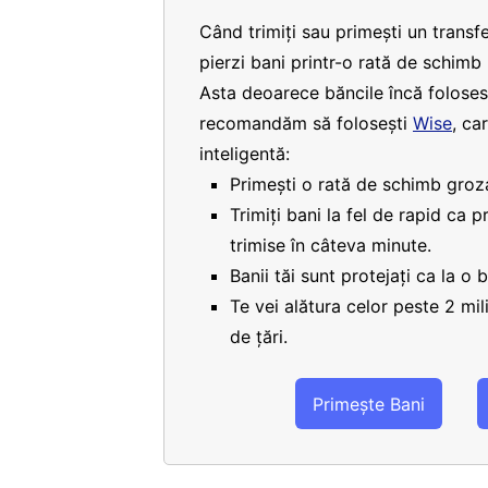
Când trimiți sau primești un transfe
pierzi bani printr-o rată de schimb
Asta deoarece băncile încă folosesc
recomandăm să folosești
Wise
, ca
inteligentă:
Primești o rată de schimb groza
Trimiți bani la fel de rapid ca 
trimise în câteva minute.
Banii tăi sunt protejați ca la o 
Te vei alătura celor peste 2 mi
de țări.
Primește Bani