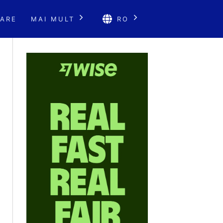
ARE
MAI MULT
RO