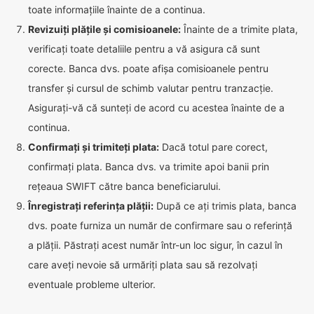
toate informațiile înainte de a continua.
Revizuiți plățile și comisioanele:
Înainte de a trimite plata,
verificați toate detaliile pentru a vă asigura că sunt
corecte. Banca dvs. poate afișa comisioanele pentru
transfer și cursul de schimb valutar pentru tranzacție.
Asigurați-vă că sunteți de acord cu acestea înainte de a
continua.
Confirmați și trimiteți plata:
Dacă totul pare corect,
confirmați plata. Banca dvs. va trimite apoi banii prin
rețeaua SWIFT către banca beneficiarului.
Înregistrați referința plății:
După ce ați trimis plata, banca
dvs. poate furniza un număr de confirmare sau o referință
a plății. Păstrați acest număr într-un loc sigur, în cazul în
care aveți nevoie să urmăriți plata sau să rezolvați
eventuale probleme ulterior.