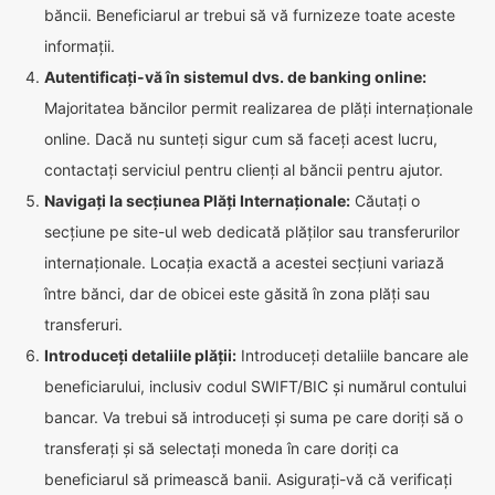
băncii. Beneficiarul ar trebui să vă furnizeze toate aceste
informații.
Autentificați-vă în sistemul dvs. de banking online:
Majoritatea băncilor permit realizarea de plăți internaționale
online. Dacă nu sunteți sigur cum să faceți acest lucru,
contactați serviciul pentru clienți al băncii pentru ajutor.
Navigați la secțiunea Plăți Internaționale:
Căutați o
secțiune pe site-ul web dedicată plăților sau transferurilor
internaționale. Locația exactă a acestei secțiuni variază
între bănci, dar de obicei este găsită în zona plăți sau
transferuri.
Introduceți detaliile plății:
Introduceți detaliile bancare ale
beneficiarului, inclusiv codul SWIFT/BIC și numărul contului
bancar. Va trebui să introduceți și suma pe care doriți să o
transferați și să selectați moneda în care doriți ca
beneficiarul să primească banii. Asigurați-vă că verificați