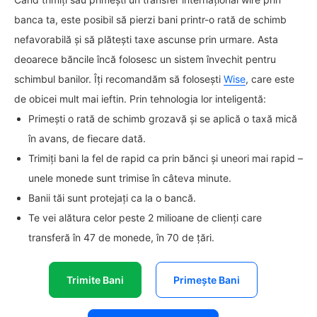
banca ta, este posibil să pierzi bani printr-o rată de schimb
nefavorabilă și să plătești taxe ascunse prin urmare. Asta
deoarece băncile încă folosesc un sistem învechit pentru
schimbul banilor. Îți recomandăm să folosești
Wise
, care este
de obicei mult mai ieftin. Prin tehnologia lor inteligentă:
Primești o rată de schimb grozavă și se aplică o taxă mică
în avans, de fiecare dată.
Trimiți bani la fel de rapid ca prin bănci și uneori mai rapid –
unele monede sunt trimise în câteva minute.
Banii tăi sunt protejați ca la o bancă.
Te vei alătura celor peste 2 milioane de clienți care
transferă în 47 de monede, în 70 de țări.
Trimite Bani
Primește Bani