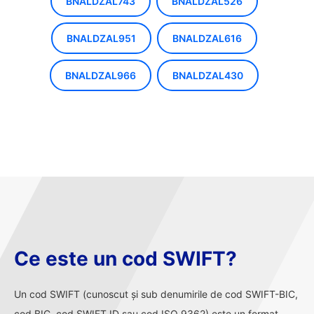
BNALDZAL743
BNALDZAL526
BNALDZAL951
BNALDZAL616
BNALDZAL966
BNALDZAL430
Ce este un cod SWIFT?
Un cod SWIFT (cunoscut și sub denumirile de cod SWIFT-BIC,
cod BIC, cod SWIFT ID sau cod ISO 9362) este un format