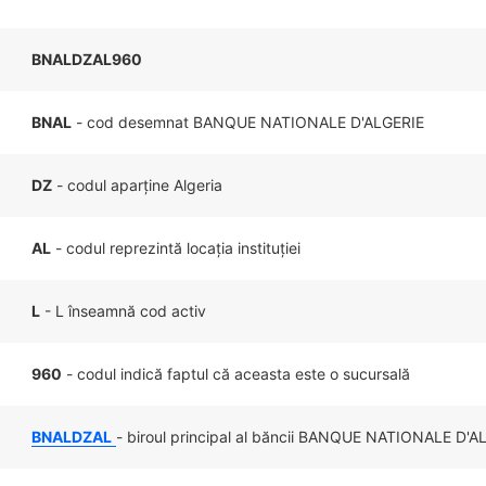
BNALDZAL960
BNAL
- cod desemnat BANQUE NATIONALE D'ALGERIE
DZ
- codul aparține Algeria
AL
- codul reprezintă locația instituției
L
- L înseamnă cod activ
960
- codul indică faptul că aceasta este o sucursală
BNALDZAL
- biroul principal al băncii BANQUE NATIONALE D'AL