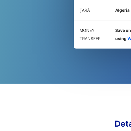
ȚARĂ
Algeria
MONEY
Save on
TRANSFER
using
W
Det