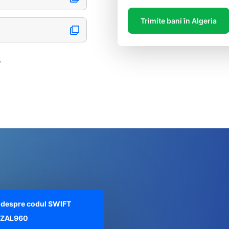
Trimite bani în Algeria
.
te despre codul SWIFT
ZAL960