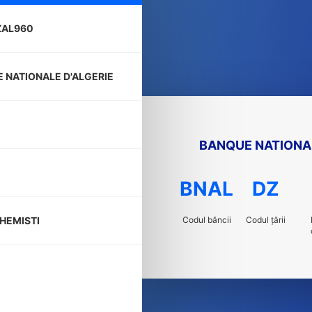
ZAL960
 NATIONALE D'ALGERIE
BANQUE NATIONAL
BNAL
DZ
Codul băncii
Codul țării
HEMISTI