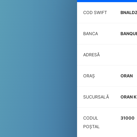
COD SWIFT
BNALD
BANCA
BANQUE
ADRESĂ
ORAȘ
ORAN
SUCURSALĂ
ORAN K
CODUL
31000
POŞTAL