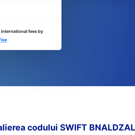
 international fees by
ise
alierea codului SWIFT BNALDZA