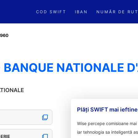
COD SWIFT
IBAN
NUMĂR DE RUT
L960
 BANQUE NATIONALE D'
NATIONALE
Plăți SWIFT mai ieftine
Wise percepe comisioane mai m
iar tehnologia sa inteligentă a
ERIE