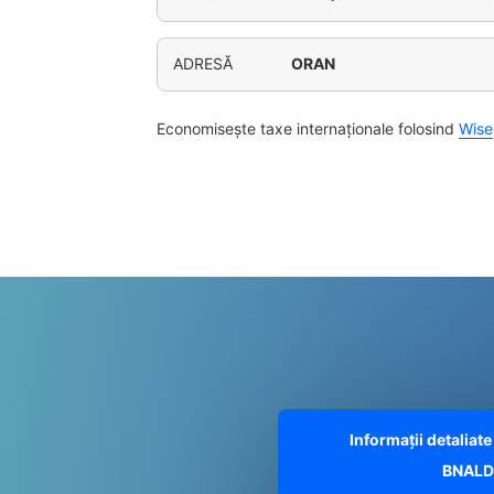
ADRESĂ
ORAN
Economisește taxe internaționale folosind
Wise
Informații detalia
BNALD