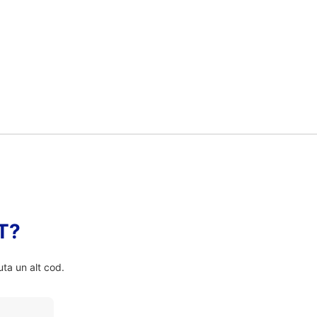
FT?
ta un alt cod.