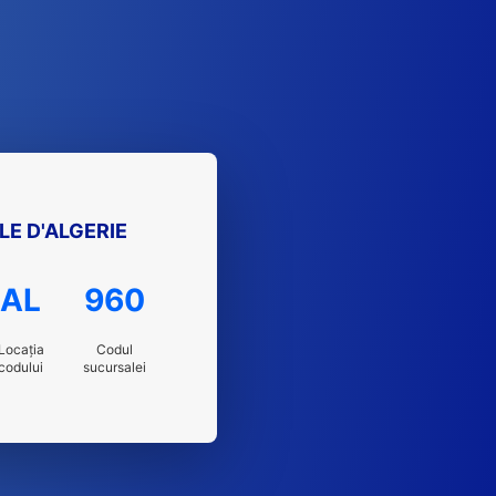
E D'ALGERIE
AL
960
Locația
Codul
codului
sucursalei