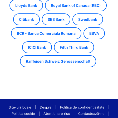
Lloyds Bank
Royal Bank of Canada (RBC)
Citibank
SEB Bank
Swedbank
BCR - Banca Comerciala Romana
BBVA
ICICI Bank
Fifth Third Bank
Raiffeisen Schweiz Genossenschaft
Site-uri locale
|
Despre
|
Politica de confidenţialitate
|
Politica cookie
|
Atenționare risc
|
Contactează-ne
|