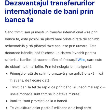
Dezavantajul transferurilor
internaționale de bani prin
banca ta
Când trimiți sau primești un transfer internațional wire prin
banca ta, este posibil să pierzi bani printr-o rată de schimb
nefavorabilă și să plătești taxe ascunse prin urmare. Asta
deoarece băncile încă folosesc un sistem învechit pentru
schimbul banilor. Îți recomandăm să folosești
Wise
, care este
de obicei mult mai ieftin. Prin tehnologia lor inteligentă:
Primești o rată de schimb grozavă și se aplică o taxă mică
în avans, de fiecare dată.
Trimiți bani la fel de rapid ca prin bănci și uneori mai rapid –
unele monede sunt trimise în câteva minute.
Banii tăi sunt protejați ca la o bancă.
Te vei alătura celor peste 2 milioane de clienți care