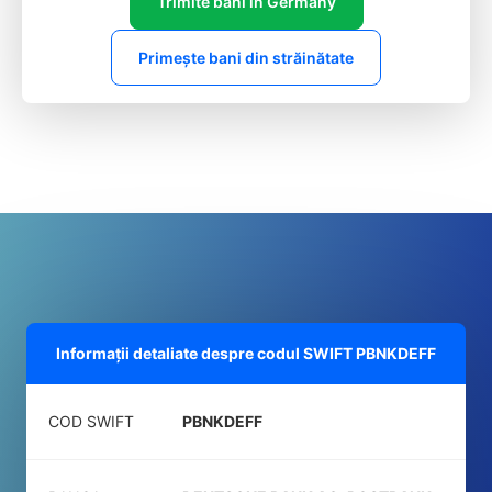
Trimite bani în Germany
Primește bani din străinătate
Informații detaliate despre codul SWIFT
PBNKDEFF
COD SWIFT
PBNKDEFF