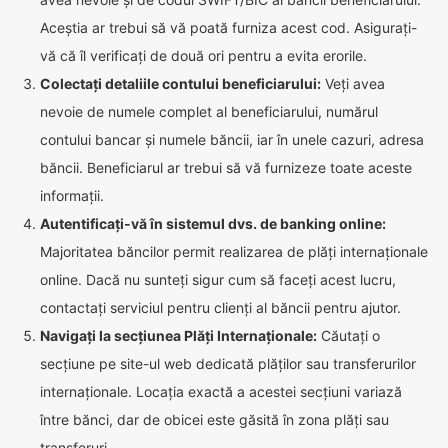
Aceștia ar trebui să vă poată furniza acest cod. Asigurați-
vă că îl verificați de două ori pentru a evita erorile.
Colectați detaliile contului beneficiarului:
Veți avea
nevoie de numele complet al beneficiarului, numărul
contului bancar și numele băncii, iar în unele cazuri, adresa
băncii. Beneficiarul ar trebui să vă furnizeze toate aceste
informații.
Autentificați-vă în sistemul dvs. de banking online:
Majoritatea băncilor permit realizarea de plăți internaționale
online. Dacă nu sunteți sigur cum să faceți acest lucru,
contactați serviciul pentru clienți al băncii pentru ajutor.
Navigați la secțiunea Plăți Internaționale:
Căutați o
secțiune pe site-ul web dedicată plăților sau transferurilor
internaționale. Locația exactă a acestei secțiuni variază
între bănci, dar de obicei este găsită în zona plăți sau
transferuri.