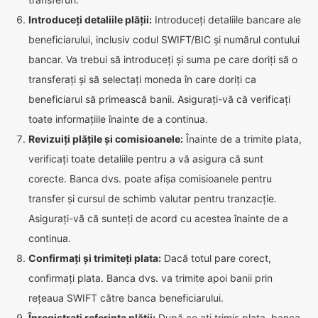
Introduceți detaliile plății:
Introduceți detaliile bancare ale
beneficiarului, inclusiv codul SWIFT/BIC și numărul contului
bancar. Va trebui să introduceți și suma pe care doriți să o
transferați și să selectați moneda în care doriți ca
beneficiarul să primească banii. Asigurați-vă că verificați
toate informațiile înainte de a continua.
Revizuiți plățile și comisioanele:
Înainte de a trimite plata,
verificați toate detaliile pentru a vă asigura că sunt
corecte. Banca dvs. poate afișa comisioanele pentru
transfer și cursul de schimb valutar pentru tranzacție.
Asigurați-vă că sunteți de acord cu acestea înainte de a
continua.
Confirmați și trimiteți plata:
Dacă totul pare corect,
confirmați plata. Banca dvs. va trimite apoi banii prin
rețeaua SWIFT către banca beneficiarului.
Înregistrați referința plății:
După ce ați trimis plata, banca