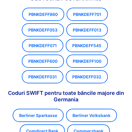
PBNKDEFF860
PBNKDEFF701
PBNKDEFF053
PBNKDEFF013
PBNKDEFF071
PBNKDEFF545
PBNKDEFF600
PBNKDEFF100
PBNKDEFF031
PBNKDEFF032
Coduri SWIFT pentru toate băncile majore din
Germania
Berliner Sparkasse
Berliner Volksbank
Comdirect Bank
Commerzbank