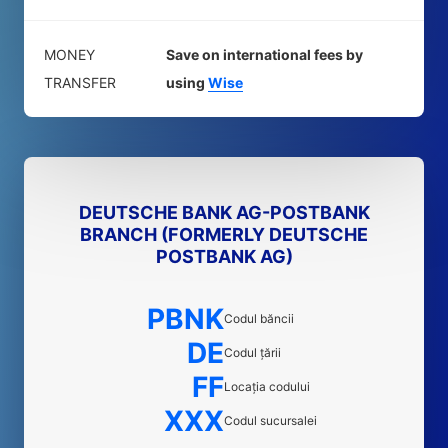
MONEY
Save on international fees by
TRANSFER
using
Wise
DEUTSCHE BANK AG-POSTBANK
BRANCH (FORMERLY DEUTSCHE
POSTBANK AG)
PBNK
Codul băncii
DE
Codul țării
FF
Locația codului
XXX
Codul sucursalei