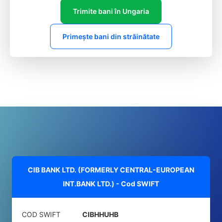
Trimite bani în Ungaria
Primește bani din străinătate
CIB BANK LTD. (FORMERLY CENTRAL-EUROPEAN
INT.BANK LTD.) - Cod SWIFT
COD SWIFT
CIBHHUHB