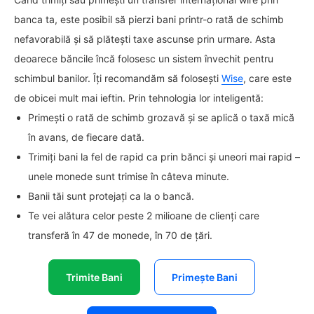
banca ta, este posibil să pierzi bani printr-o rată de schimb
nefavorabilă și să plătești taxe ascunse prin urmare. Asta
deoarece băncile încă folosesc un sistem învechit pentru
schimbul banilor. Îți recomandăm să folosești
Wise
, care este
de obicei mult mai ieftin. Prin tehnologia lor inteligentă:
Primești o rată de schimb grozavă și se aplică o taxă mică
în avans, de fiecare dată.
Trimiți bani la fel de rapid ca prin bănci și uneori mai rapid –
unele monede sunt trimise în câteva minute.
Banii tăi sunt protejați ca la o bancă.
Te vei alătura celor peste 2 milioane de clienți care
transferă în 47 de monede, în 70 de țări.
Trimite Bani
Primește Bani