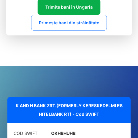
Trimite bani în Ungaria
Primește bani din străinătate
K AND H BANK ZRT.(FORMERLY KERESKEDELMI ES
HITELBANK RT) - Cod SWIFT
COD SWIFT
OKHBHUHB