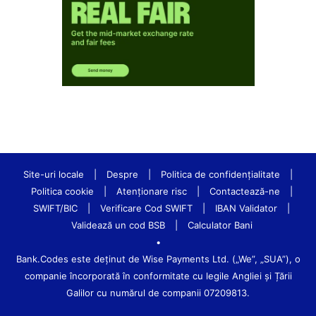
Site-uri locale
|
Despre
|
Politica de confidenţialitate
|
Politica cookie
|
Atenționare risc
|
Contactează-ne
|
SWIFT/BIC
|
Verificare Cod SWIFT
|
IBAN Validator
|
Validează un cod BSB
|
Calculator Bani
•
Bank.Codes este deținut de Wise Payments Ltd. („We”, „SUA”), o
companie încorporată în conformitate cu legile Angliei și Țării
Galilor cu numărul de companii 07209813.