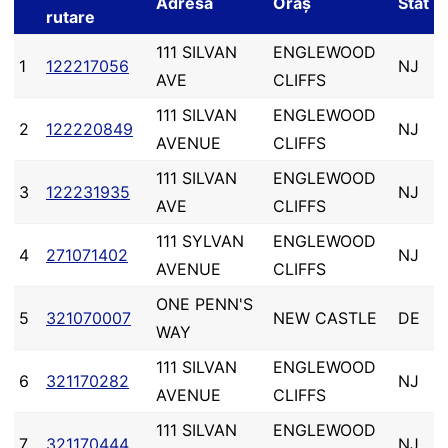
Adresă
Oraș
Stat
rutare
111 SILVAN
ENGLEWOOD
1
122217056
NJ
AVE
CLIFFS
111 SILVAN
ENGLEWOOD
2
122220849
NJ
AVENUE
CLIFFS
111 SILVAN
ENGLEWOOD
3
122231935
NJ
AVE
CLIFFS
111 SYLVAN
ENGLEWOOD
4
271071402
NJ
AVENUE
CLIFFS
ONE PENN'S
5
321070007
NEW CASTLE
DE
WAY
111 SILVAN
ENGLEWOOD
6
321170282
NJ
AVENUE
CLIFFS
111 SILVAN
ENGLEWOOD
7
321170444
NJ