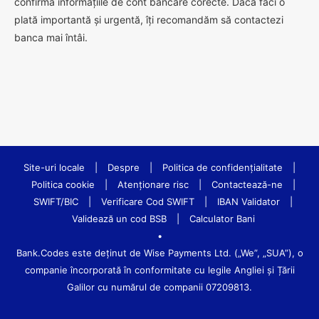
confirma informațiile de cont bancare corecte. Dacă faci o
plată importantă și urgentă, îți recomandăm să contactezi
banca mai întâi.
Site-uri locale
|
Despre
|
Politica de confidenţialitate
|
Politica cookie
|
Atenționare risc
|
Contactează-ne
|
SWIFT/BIC
|
Verificare Cod SWIFT
|
IBAN Validator
|
Validează un cod BSB
|
Calculator Bani
•
Bank.Codes este deținut de Wise Payments Ltd. („We”, „SUA”), o
companie încorporată în conformitate cu legile Angliei și Țării
Galilor cu numărul de companii 07209813.