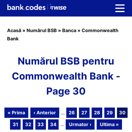
Acasă
»
Numărul BSB
»
Banca
»
Commonwealth
Bank
Numărul BSB pentru
Commonwealth Bank -
Page 30
« Prima
‹ Anterior
...
26
27
28
29
30
31
32
33
34
...
Urmator ›
Ultima »