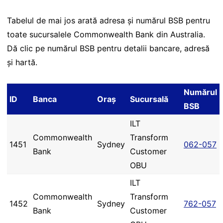
Tabelul de mai jos arată adresa și numărul BSB pentru
toate sucursalele Commonwealth Bank din Australia.
Dă clic pe numărul BSB pentru detalii bancare, adresă
și hartă.
Numărul
ID
Banca
Oraș
Sucursală
BSB
ILT
Commonwealth
Transform
1451
Sydney
062-057
Bank
Customer
OBU
ILT
Commonwealth
Transform
1452
Sydney
762-057
Bank
Customer