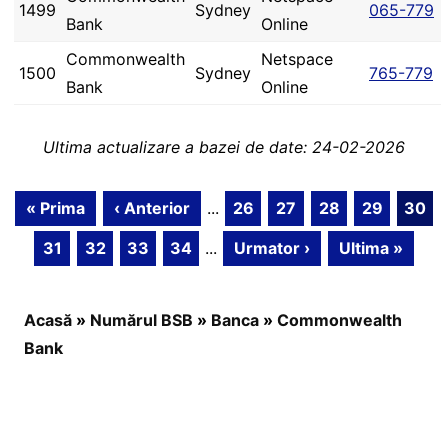
1499
Sydney
065-779
Bank
Online
Commonwealth
Netspace
1500
Sydney
765-779
Bank
Online
Ultima actualizare a bazei de date: 24-02-2026
« Prima
‹ Anterior
...
26
27
28
29
30
31
32
33
34
...
Urmator ›
Ultima »
Acasă
»
Numărul BSB
»
Banca
»
Commonwealth
Bank