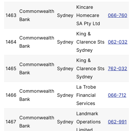
Kincare
Commonwealth
1463
Sydney
Homecare
066-760
Bank
SA Pty Ltd
King &
Commonwealth
1464
Sydney
Clarence Sts
062-032
Bank
Sydney
King &
Commonwealth
1465
Sydney
Clarence Sts
762-032
Bank
Sydney
La Trobe
Commonwealth
1466
Sydney
Financial
066-712
Bank
Services
Landmark
Commonwealth
1467
Sydney
Operations
062-991
Bank
Limited