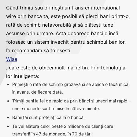
Când trimiți sau primești un transfer internațional
wire prin banca ta, este posibil să pierzi bani printr-o
rată de schimb nefavorabilă și să plătești taxe
ascunse prin urmare. Asta deoarece băncile încă
folosesc un sistem învechit pentru schimbul banilor.
Îți recomandăm să folosești
Wise
, care este de obicei mult mai ieftin. Prin tehnologia
lor inteligentă:
Primești o rată de schimb grozavă și se aplică o taxă mică
în avans, de fiecare dată.
Trimiți bani la fel de rapid ca prin bănci și uneori mai rapid –
unele monede sunt trimise în câteva minute.
Banii tăi sunt protejați ca la o bancă.
Te vei alătura celor peste 2 milioane de clienți care
transferă în 47 de monede, în 70 de țări.