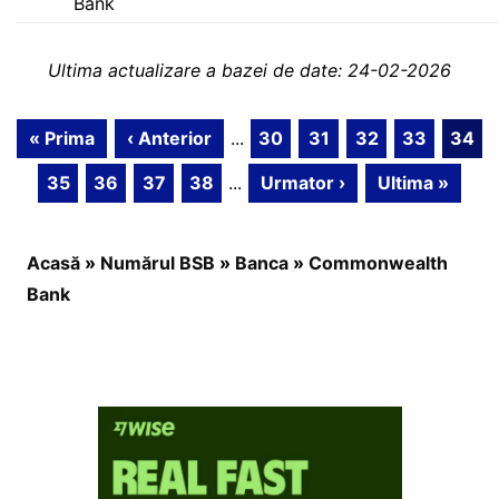
Bank
Ultima actualizare a bazei de date: 24-02-2026
« Prima
‹ Anterior
...
30
31
32
33
34
35
36
37
38
...
Urmator ›
Ultima »
Acasă
»
Numărul BSB
»
Banca
»
Commonwealth
Bank