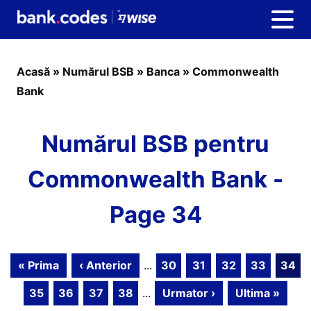
Acasă
»
Numărul BSB
»
Banca
»
Commonwealth
Bank
Numărul BSB pentru
Commonwealth Bank -
Page 34
« Prima
‹ Anterior
...
30
31
32
33
34
35
36
37
38
...
Urmator ›
Ultima »