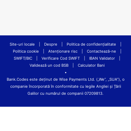
Site-uri locale
|
Despre
|
Politica de confidenţialitate
|
Politica cookie
|
Atenționare risc
|
Contactează-ne
|
SWIFT/BIC
|
Verificare Cod SWIFT
|
IBAN Validator
|
Validează un cod BSB
|
Calculator Bani
•
Bank.Codes este deținut de Wise Payments Ltd. („We”, „SUA”), o
companie încorporată în conformitate cu legile Angliei și Țării
Galilor cu numărul de companii 07209813.