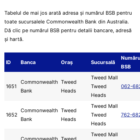
Tabelul de mai jos arată adresa și numărul BSB pentru
toate sucursalele Commonwealth Bank din Australia.
Dă clic pe numărul BSB pentru detalii bancare, adresă
și hartă.
Număru
ID
Banca
Oraș
Sucursală
BSB
Tweed Mall
Commonwealth
Tweed
1651
Tweed
062-68
Bank
Heads
Heads
Tweed Mall
Commonwealth
Tweed
1652
Tweed
762-68
Bank
Heads
Heads
Tweed Mall
Commonwealth
Tweed