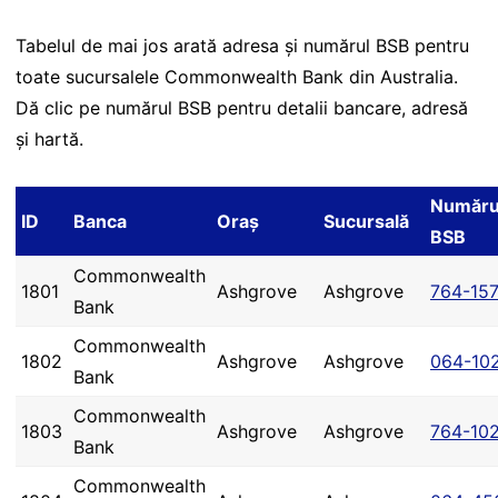
Tabelul de mai jos arată adresa și numărul BSB pentru
toate sucursalele Commonwealth Bank din Australia.
Dă clic pe numărul BSB pentru detalii bancare, adresă
și hartă.
Număru
ID
Banca
Oraș
Sucursală
BSB
Commonwealth
1801
Ashgrove
Ashgrove
764-15
Bank
Commonwealth
1802
Ashgrove
Ashgrove
064-10
Bank
Commonwealth
1803
Ashgrove
Ashgrove
764-10
Bank
Commonwealth