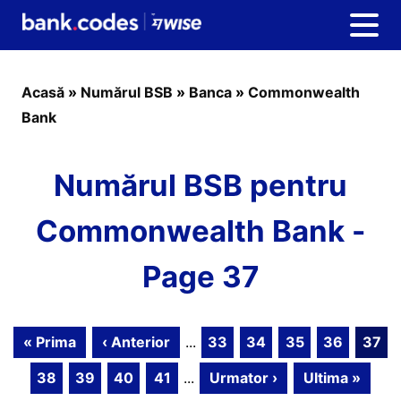
Acasă
»
Numărul BSB
»
Banca
»
Commonwealth
Bank
Numărul BSB pentru
Commonwealth Bank -
Page 37
« Prima
‹ Anterior
...
33
34
35
36
37
38
39
40
41
...
Urmator ›
Ultima »