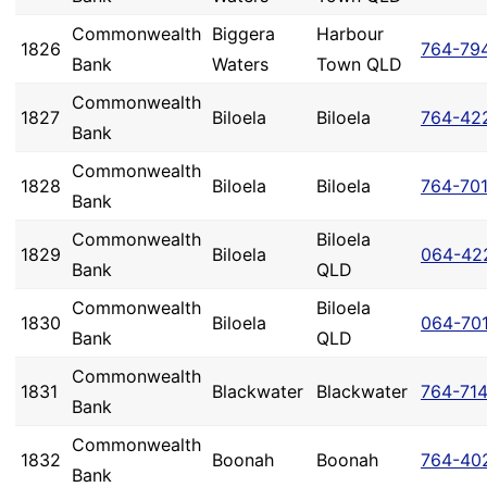
Commonwealth
Biggera
Harbour
1826
764-79
Bank
Waters
Town QLD
Commonwealth
1827
Biloela
Biloela
764-42
Bank
Commonwealth
1828
Biloela
Biloela
764-70
Bank
Commonwealth
Biloela
1829
Biloela
064-42
Bank
QLD
Commonwealth
Biloela
1830
Biloela
064-70
Bank
QLD
Commonwealth
1831
Blackwater
Blackwater
764-71
Bank
Commonwealth
1832
Boonah
Boonah
764-40
Bank