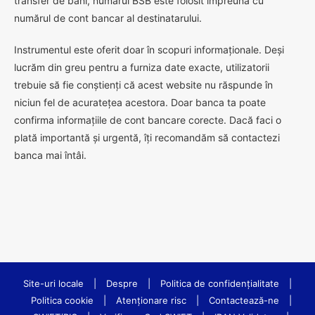
transfer de bani, numărul BSB este folosit împreună cu
numărul de cont bancar al destinatarului.
Instrumentul este oferit doar în scopuri informaționale. Deși
lucrăm din greu pentru a furniza date exacte, utilizatorii
trebuie să fie conștienți că acest website nu răspunde în
niciun fel de acuratețea acestora. Doar banca ta poate
confirma informațiile de cont bancare corecte. Dacă faci o
plată importantă și urgentă, îți recomandăm să contactezi
banca mai întâi.
Site-uri locale
|
Despre
|
Politica de confidenţialitate
|
Politica cookie
|
Atenționare risc
|
Contactează-ne
|