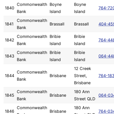
Commonwealth
Boyne
Boyne
1840
764-72
Bank
Island
Island
Commonwealth
1841
Brassall
Brassall
404-45
Bank
Commonwealth
Bribie
Bribie
1842
764-44
Bank
Island
Island
Commonwealth
Bribie
Bribie
1843
064-44
Bank
Island
Island
12 Creek
Commonwealth
1844
Brisbane
Street,
764-18
Bank
Brisbane
Commonwealth
180 Ann
1845
Brisbane
064-03
Bank
Street QLD
Commonwealth
180 Ann
1846
Brisbane
764-03