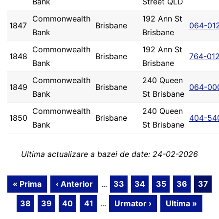
Bank
Street QLD
Commonwealth
192 Ann St
1847
Brisbane
064-01
Bank
Brisbane
Commonwealth
192 Ann St
1848
Brisbane
764-01
Bank
Brisbane
Commonwealth
240 Queen
1849
Brisbane
064-00
Bank
St Brisbane
Commonwealth
240 Queen
1850
Brisbane
404-54
Bank
St Brisbane
Ultima actualizare a bazei de date: 24-02-2026
« Prima
‹ Anterior
...
33
34
35
36
37
38
39
40
41
...
Urmator ›
Ultima »